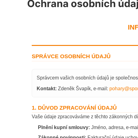
Ochrana osobních úda
IN
SPRÁVCE OSOBNÍCH ÚDAJŮ
Správcem vašich osobních údajů je společno
Kontakt:
Zdeněk Švapík, e-mail:
pohary@sport
1. DŮVOD ZPRACOVÁNÍ ÚDAJŮ
Vaše údaje zpracováváme z těchto zákonných d
Plnění kupní smlouvy:
Jméno, adresa, e-mail 
Zákonné povinnosti:
Fakturační údaje uchov