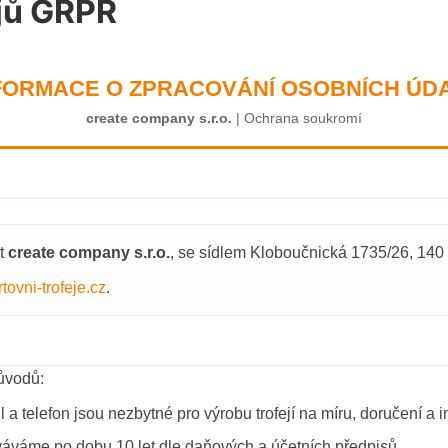
jů GRPR
FORMACE O ZPRACOVÁNÍ OSOBNÍCH ÚD
create company s.r.o.
| Ochrana soukromí
st
create company s.r.o.
, se sídlem Kloboučnická 1735/26, 140
ovni-trofeje.cz
.
ůvodů:
a telefon jsou nezbytné pro výrobu trofejí na míru, doručení a 
áváme po dobu 10 let dle daňových a účetních předpisů.