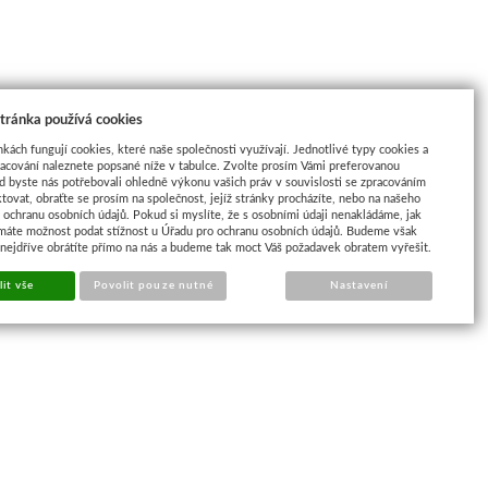
tránka používá cookies
nkách fungují cookies, které naše společnosti využívají. Jednotlivé typy cookies a
racování naleznete popsané níže v tabulce. Zvolte prosím Vámi preferovanou
d byste nás potřebovali ohledně výkonu vašich práv v souvislosti se zpracováním
tovat, obraťte se prosím na společnost, jejíž stránky procházíte, nebo na našeho
ochranu osobních údajů. Pokud si myslíte, že s osobními údaji nenakládáme, jak
máte možnost podat stížnost u Úřadu pro ochranu osobních údajů. Budeme však
 nejdříve obrátíte přímo na nás a budeme tak moct Váš požadavek obratem vyřešit.
it vše
Povolit pouze nutné
Nastavení