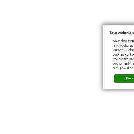
Tato webová s
Na těchto strá
jejich dobu zp
variantu. Poku
cookies kontak
Pověřence pro 
bychom měli, 
rádi, pokud se
Povol