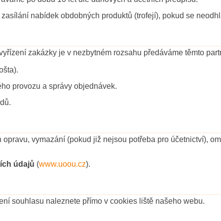
zasílání nabídek obdobných produktů (trofejí), pokud se neodhl
řízení zakázky je v nezbytném rozsahu předáváme těmto part
ošta).
kého provozu a správy objednávek.
dů.
 opravu, vymazání (pokud již nejsou potřeba pro účetnictví), o
ích údajů
(
www.uoou.cz
).
ení souhlasu naleznete přímo v cookies liště našeho webu.