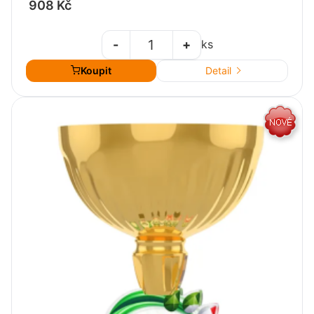
908 Kč
-
+
ks
Koupit
Detail