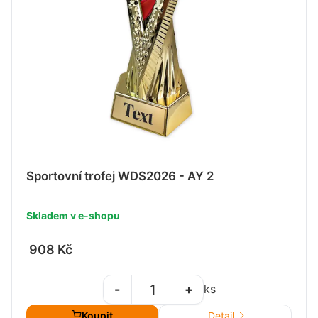
Sportovní trofej WDS2026 - AY 2
Skladem v e-shopu
908 Kč
-
+
ks
Koupit
Detail