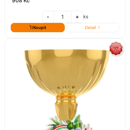
908 Kč
-
+
ks
Koupit
Detail