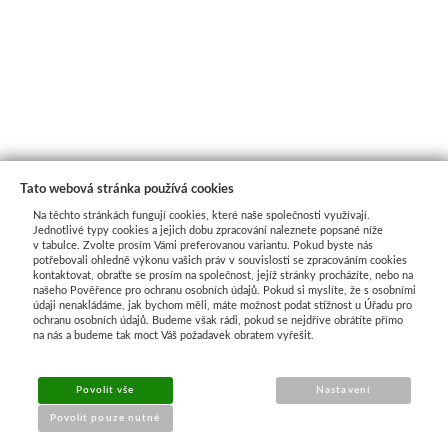
Tato webová stránka používá cookies
Na těchto stránkách fungují cookies, které naše společnosti využívají.
Jednotlivé typy cookies a jejich dobu zpracování naleznete popsané níže
v tabulce. Zvolte prosím Vámi preferovanou variantu. Pokud byste nás
potřebovali ohledně výkonu vašich práv v souvislosti se zpracováním cookies
kontaktovat, obraťte se prosím na společnost, jejíž stránky procházíte, nebo na
našeho Pověřence pro ochranu osobních údajů. Pokud si myslíte, že s osobními
Průvodce nákupem
údaji nenakládáme, jak bychom měli, máte možnost podat stížnost u Úřadu pro
ochranu osobních údajů. Budeme však rádi, pokud se nejdříve obrátíte přímo
na nás a budeme tak moct Váš požadavek obratem vyřešit.
UŽITEČNÉ INFORMACE
Povolit vše
Nastavení
➔
Jak nakupovat
Povolit pouze nutné
➔
Doprava a platba