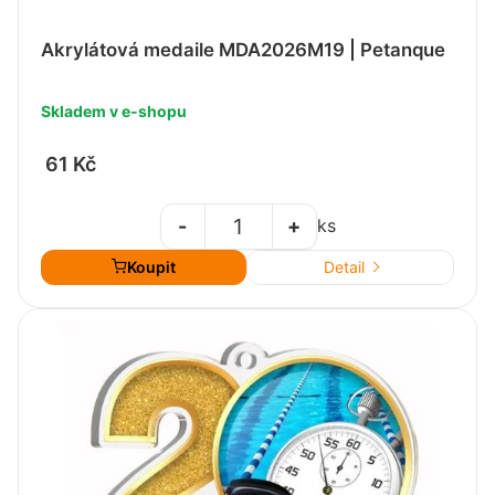
Akrylátová medaile MDA2026M19 | Petanque
Skladem v e-shopu
61 Kč
-
+
ks
Koupit
Detail