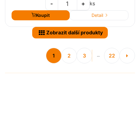
-
+
ks
Koupit
Detail
Zobrazit další produkty
1
2
3
22
...