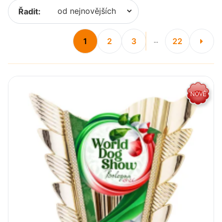
Řadit:
1
2
3
22
...