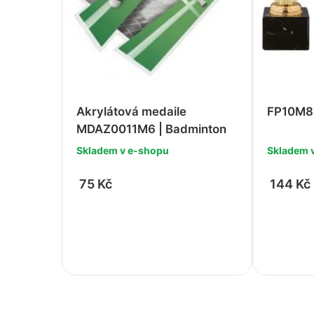
Akrylátová medaile
FP10M8 
MDAZ0011M6 | Badminton
Skladem v e-shopu
Skladem 
75 Kč
144 Kč
-
+
-