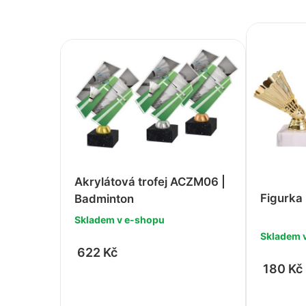
Akrylátová trofej ACZM06 |
Figurka
Badminton
Skladem v e-shopu
Skladem 
622 Kč
180 Kč
-
+