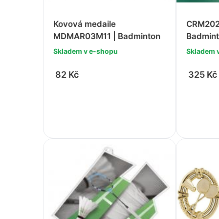
Valentýn
Šipky
Kovová medaile
CRM202
Jaro / Velikonoce
MDMAR03M11 | Badminton
Badmin
Tanec
Podzim / Halloween
Skladem v e-shopu
Skladem 
Tenis
Zima / Vánoce
82 Kč
325 Kč
Volejbal
Univerzální
-
+
-
Valentýn
Jaro / Velikonoce
Podzim / Halloween
Zima / Vánoce
Univerzální