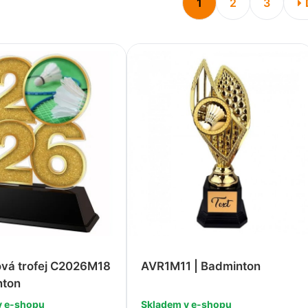
1
2
3
ová trofej C2026M18
AVR1M11 | Badminton
nton
v e-shopu
Skladem v e-shopu