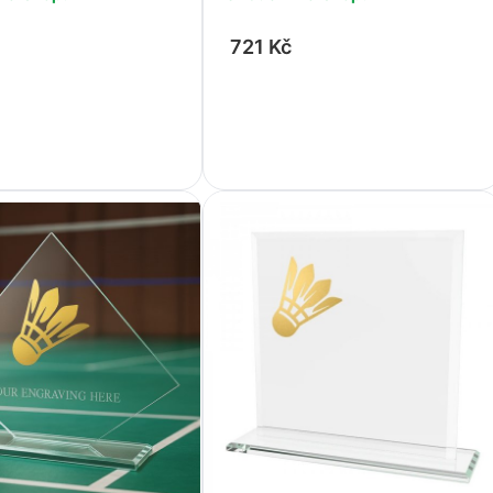
721 Kč
+
-
+