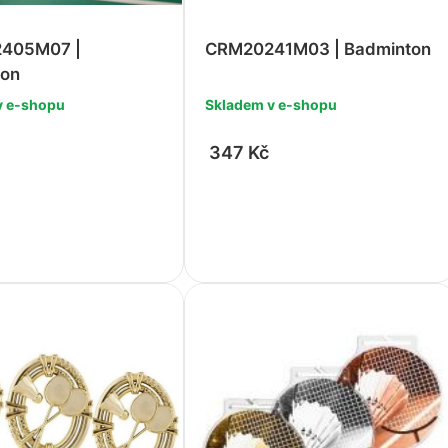
405M07 |
CRM20241M03 | Badminton
ton
v e-shopu
Skladem v e-shopu
347 Kč
+
-
+