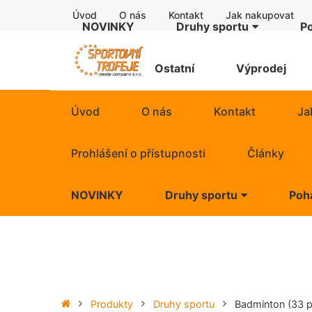
Úvod
O nás
Kontakt
Jak nakupovat
NOVINKY
Druhy sportu
P
Další motivy
Štítky
Ostatní
Výprodej
Americký fotbal
Úvod
O nás
Kontakt
Ja
Atletika
Prohlášení o přístupnosti
Články
Badminton
NOVINKY
Druhy sportu
Poh
Baseball
Další motivy
Basketbal
Americký fotbal
Běh
Atletika
Produkty
Druhy sportu
Badminton
(33 p
Billiard