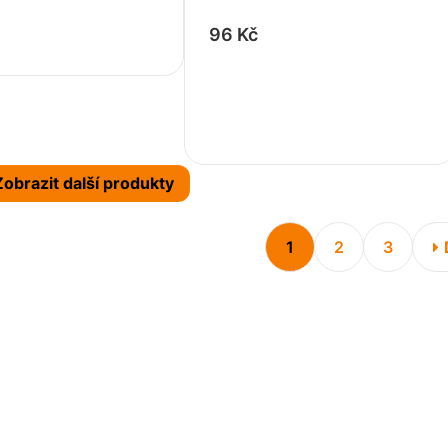
+
96 Kč
-
+
Zobrazit další produkty
1
2
3