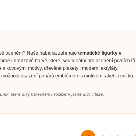
ravé ocenění? Naše nabídka zahrnuje
tematické figurky v
říbrné i bronzové barvě, které jsou ideální pro ocenění prvních tří
e s kovovými motivy, dřevěné plakety i moderní akryláty.
 možnost osazení pohárů emblémem s motivem raket či míčku.
gurek, které díky barevnému rozlišení jasně určí vítěze.