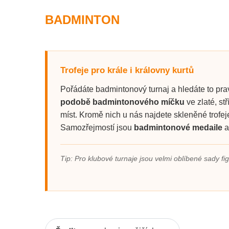
BADMINTON
Badminton
Bojová umění
Baseball
Bowling
Basketbal
Trofeje pro krále i královny kurtů
Cyklistika
Pořádáte badmintonový turnaj a hledáte to p
Běh
Florbal
podobě badmintonového míčku
ve zlaté, st
míst. Kromě nich u nás najdete skleněné trofej
Billiard
Fotbal
Samozřejmostí jsou
badmintonové medaile
a
Bojová umění
Futsal
Tip: Pro klubové turnaje jsou velmi oblíbené sady fi
Bowling
Golf
Cyklistika
Gymnastika
Florbal
Hasiči