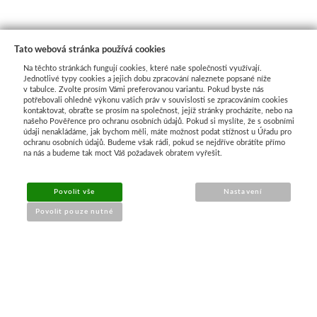
Tato webová stránka používá cookies
Na těchto stránkách fungují cookies, které naše společnosti využívají.
Jednotlivé typy cookies a jejich dobu zpracování naleznete popsané níže
v tabulce. Zvolte prosím Vámi preferovanou variantu. Pokud byste nás
potřebovali ohledně výkonu vašich práv v souvislosti se zpracováním cookies
kontaktovat, obraťte se prosím na společnost, jejíž stránky procházíte, nebo na
našeho Pověřence pro ochranu osobních údajů. Pokud si myslíte, že s osobními
Průvodce nákupem
údaji nenakládáme, jak bychom měli, máte možnost podat stížnost u Úřadu pro
ochranu osobních údajů. Budeme však rádi, pokud se nejdříve obrátíte přímo
na nás a budeme tak moct Váš požadavek obratem vyřešit.
UŽITEČNÉ INFORMACE
Povolit vše
Nastavení
➔
Jak nakupovat
Povolit pouze nutné
➔
Doprava a platba
➔
Obchodní podmínky
➔
Reklamace a vrácení