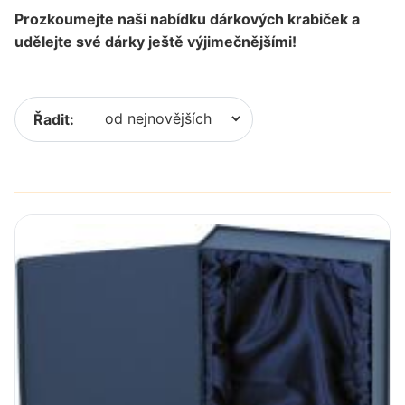
Prozkoumejte naši nabídku dárkových krabiček a
udělejte své dárky ještě výjimečnějšími!
Řadit: