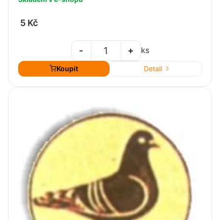
5 Kč
-
+
ks
Koupit
Detail