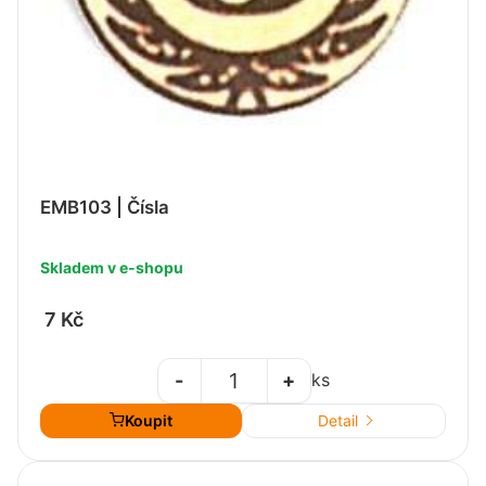
EMB103 | Čísla
Skladem v e-shopu
7 Kč
-
+
ks
Koupit
Detail