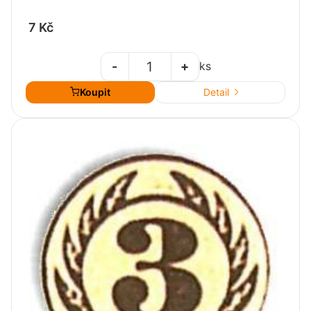
7 Kč
-
+
ks
Koupit
Detail