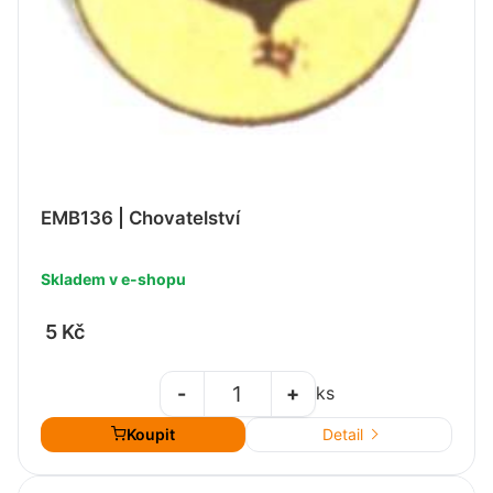
EMB136 | Chovatelství
Skladem v e-shopu
5 Kč
-
+
ks
Koupit
Detail