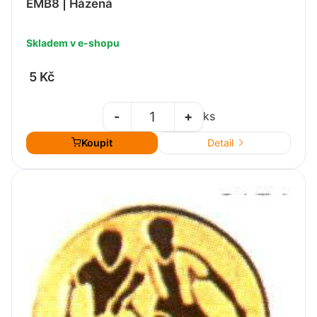
EMB8 | Házená
Skladem v e-shopu
5 Kč
-
+
ks
Koupit
Detail