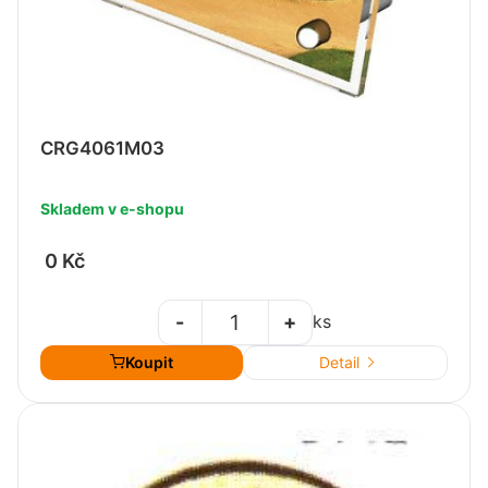
CRG4061M03
Skladem v e-shopu
0 Kč
-
+
ks
Koupit
Detail