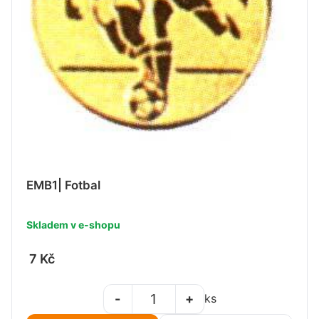
EMB1| Fotbal
Skladem v e-shopu
7 Kč
-
+
ks