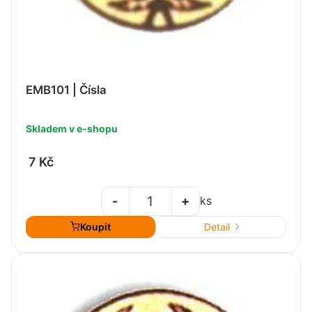
EMB101 | Čísla
Skladem v e-shopu
7 Kč
-
+
ks
Koupit
Detail