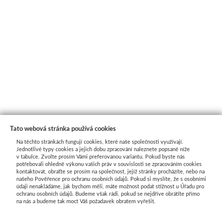
Tato webová stránka používá cookies
Na těchto stránkách fungují cookies, které naše společnosti využívají.
Jednotlivé typy cookies a jejich dobu zpracování naleznete popsané níže
v tabulce. Zvolte prosím Vámi preferovanou variantu. Pokud byste nás
potřebovali ohledně výkonu vašich práv v souvislosti se zpracováním cookies
kontaktovat, obraťte se prosím na společnost, jejíž stránky procházíte, nebo na
našeho Pověřence pro ochranu osobních údajů. Pokud si myslíte, že s osobními
Průvodce nákupem
údaji nenakládáme, jak bychom měli, máte možnost podat stížnost u Úřadu pro
ochranu osobních údajů. Budeme však rádi, pokud se nejdříve obrátíte přímo
na nás a budeme tak moct Váš požadavek obratem vyřešit.
UŽITEČNÉ INFORMACE