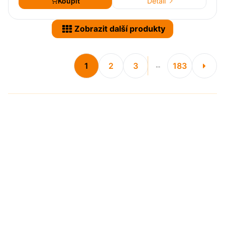
Koupit
Detail
Zobrazit další produkty
1
2
3
183
...