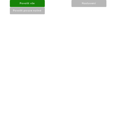
Povolit vše
Nastavení
➔
Jak nakupovat
Povolit pouze nutné
➔
Doprava a platba
➔
Obchodní podmínky
➔
Reklamace a vrácení
➔
Ochrana údajů (GDPR)
➔
Přístupnost webu
Kontakt a prodejna
PRODEJNA BRNO
M-Palác
, Heršpická 814/5a
Po – Pá: 9:00 – 17:00