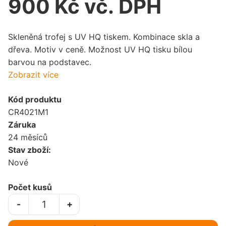
900 Kč vč. DPH
Skleněná trofej s UV HQ tiskem. Kombinace skla a
dřeva. Motiv v ceně. Možnost UV HQ tisku bílou
barvou na podstavec.
Zobrazit více
Kód produktu
CR4021M1
Záruka
24 měsíců
Stav zboží:
Nové
Počet kusů
-
+