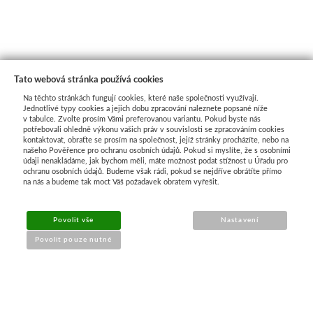
Tato webová stránka používá cookies
Na těchto stránkách fungují cookies, které naše společnosti využívají.
Jednotlivé typy cookies a jejich dobu zpracování naleznete popsané níže
v tabulce. Zvolte prosím Vámi preferovanou variantu. Pokud byste nás
potřebovali ohledně výkonu vašich práv v souvislosti se zpracováním cookies
kontaktovat, obraťte se prosím na společnost, jejíž stránky procházíte, nebo na
našeho Pověřence pro ochranu osobních údajů. Pokud si myslíte, že s osobními
Průvodce nákupem
údaji nenakládáme, jak bychom měli, máte možnost podat stížnost u Úřadu pro
ochranu osobních údajů. Budeme však rádi, pokud se nejdříve obrátíte přímo
na nás a budeme tak moct Váš požadavek obratem vyřešit.
UŽITEČNÉ INFORMACE
Povolit vše
Nastavení
➔
Jak nakupovat
Povolit pouze nutné
➔
Doprava a platba
➔
Obchodní podmínky