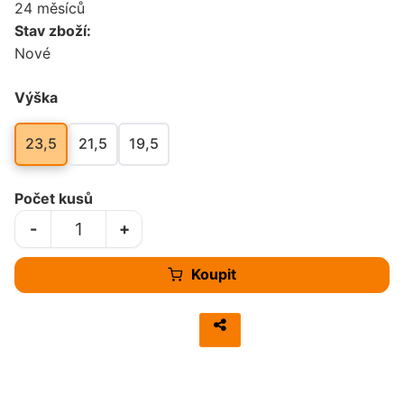
24 měsíců
Stav zboží:
Nové
Výška
23,5
21,5
19,5
Počet kusů
-
+
Koupit