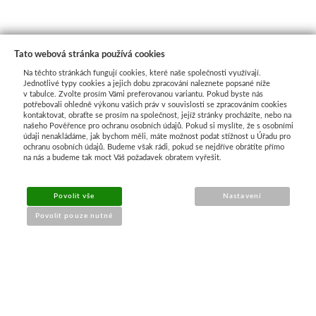
Tato webová stránka používá cookies
Na těchto stránkách fungují cookies, které naše společnosti využívají.
Jednotlivé typy cookies a jejich dobu zpracování naleznete popsané níže
v tabulce. Zvolte prosím Vámi preferovanou variantu. Pokud byste nás
potřebovali ohledně výkonu vašich práv v souvislosti se zpracováním cookies
kontaktovat, obraťte se prosím na společnost, jejíž stránky procházíte, nebo na
našeho Pověřence pro ochranu osobních údajů. Pokud si myslíte, že s osobními
Průvodce nákupem
údaji nenakládáme, jak bychom měli, máte možnost podat stížnost u Úřadu pro
ochranu osobních údajů. Budeme však rádi, pokud se nejdříve obrátíte přímo
na nás a budeme tak moct Váš požadavek obratem vyřešit.
UŽITEČNÉ INFORMACE
Povolit vše
Nastavení
➔
Jak nakupovat
Povolit pouze nutné
➔
Doprava a platba
➔
Obchodní podmínky
➔
Reklamace a vrácení