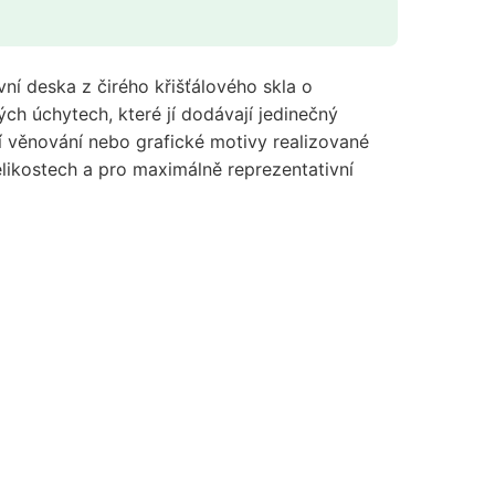
vní deska z čirého křišťálového skla o
h úchytech, které jí dodávají jedinečný
ší věnování nebo grafické motivy realizované
likostech a pro maximálně reprezentativní