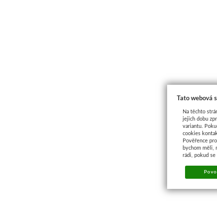
Tato webová s
Na těchto strá
jejich dobu zp
variantu. Poku
cookies kontak
Pověřence pro 
bychom měli, 
rádi, pokud se
Povol