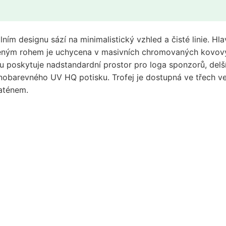
ím designu sází na minimalistický vzhled a čisté linie. Hla
leným rohem je uchycena v masivních chromovaných kovovýc
řku poskytuje nadstandardní prostor pro loga sponzorů, del
lnobarevného UV HQ potisku. Trofej je dostupná ve třech ve
aténem.