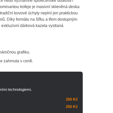
akce nebo významné společenské události?
Dominantou trofeje je masivní skleněná deska
adiční kovové úchyty neplní jen praktickou
elů. Díky formátu na šířku a třem dostupným
e exkluzivní dárková kazeta vystlaná
náročnou grafiku.
e zahrnuta v ceně.
tními technologiemi.
250 Kč
250 Kč