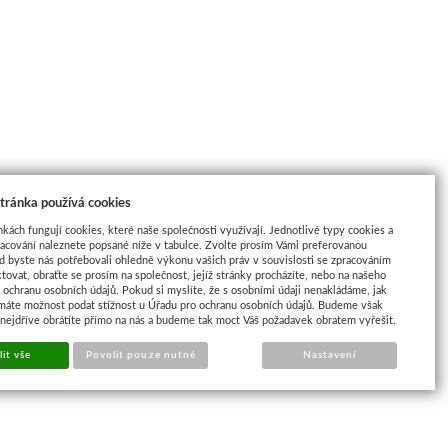
tránka používá cookies
nkách fungují cookies, které naše společnosti využívají. Jednotlivé typy cookies a
racování naleznete popsané níže v tabulce. Zvolte prosím Vámi preferovanou
d byste nás potřebovali ohledně výkonu vašich práv v souvislosti se zpracováním
tovat, obraťte se prosím na společnost, jejíž stránky procházíte, nebo na našeho
ochranu osobních údajů. Pokud si myslíte, že s osobními údaji nenakládáme, jak
máte možnost podat stížnost u Úřadu pro ochranu osobních údajů. Budeme však
 nejdříve obrátíte přímo na nás a budeme tak moct Váš požadavek obratem vyřešit.
it vše
Povolit pouze nutné
Nastavení