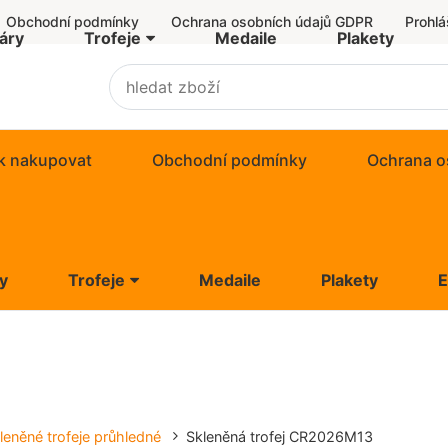
Obchodní podmínky
Ochrana osobních údajů GDPR
Prohlá
áry
Trofeje
Medaile
Plakety
Akrylátové trofeje
Dřevěné trofeje
k nakupovat
Obchodní podmínky
Ochrana o
Skleněné trofeje
Skleněné trofeje průhledné
y
Trofeje
Medaile
Plakety
Skleněné trofeje s potiskem
Akrylátové trofeje
Skleněné trofeje s kovovým motivem
Dřevěné trofeje
Skleněné trfoeje s akrylem
Skleněné trofeje
leněné trofeje průhledné
Skleněná trofej CR2026M13
Kovové trofeje