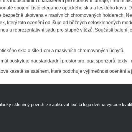
í s industriálním charakterem pro sportovní turnaje, firemní 
onalé spojení čisté elegance optického skla a lesklého kovu. 
je bezpečně ukotvena v masivních chromovaných holderech. Netr
rvek, který toto ocenění odlišuje od běžných celoskleněných mod
enou a reprezentativní sadu pro stupně vítězů. Součástí balení j
tického skla o síle 1 cm a masivních chromovaných úchytů.
mát poskytuje nadstandardní prostor pro loga sponzorů, texty i 
vé kazetě se saténem, která podtrhuje výjimečnost ocenění a j
 hladký skleněný povrch lze aplikovat text či logo dvěma vysoce kvali