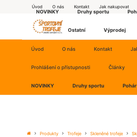
Úvod
O nás
Kontakt
Jak nakupovat
NOVINKY
Druhy sportu
Poh
Štítky
Ostatní
Výprodej
Úvod
O nás
Kontakt
Ja
Prohlášení o přístupnosti
Články
NOVINKY
Druhy sportu
Pohár
Produkty
Trofeje
Skleněné trofeje
Sk