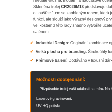
Hledáte vkusné, moderní a nadčasové oceněn
Skleněná trofej
CR2026M13
představuje dok
o tloušťce 1 cm se zaobleným rohem, která 
funkci, ale slouží jako výrazný designový p
velikostem z této řady snadno vytvoříte ucel
saténem.
✔
Industrial Design:
Originální kombinace op
✔
Velká plocha pro branding:
Širokoúhlý for
✔
Prémiové balení:
Dodáváno v luxusní dárko
Možnosti doobjednání:
Přizpůsobte trofej vaší události na míru. Na
Laserové gravírování:
UV HQ potisk: