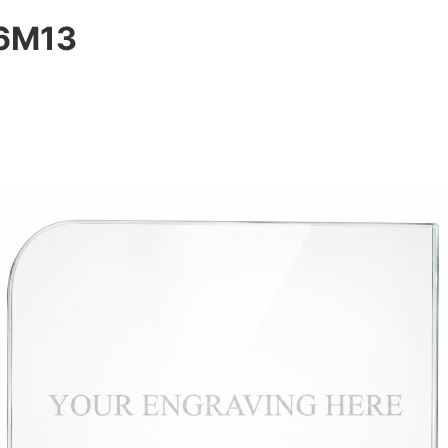
26M13
Skleněné trofeje průhledné
Laserové gravírování trofejí
Skleněné trofeje s potiskem
Potisk trofejí
Skleněné trofeje s kovovým motivem
Skleněné trfoeje s akrylem
Kovové trofeje
Laserové gravírování trofejí
Potisk trofejí