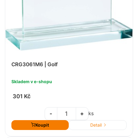
CRG3061M6 | Golf
Skladem v e-shopu
301 Kč
-
+
ks
Koupit
Detail