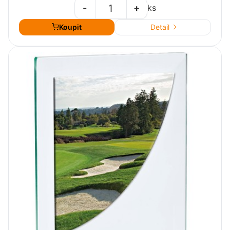
-
+
ks
Koupit
Detail