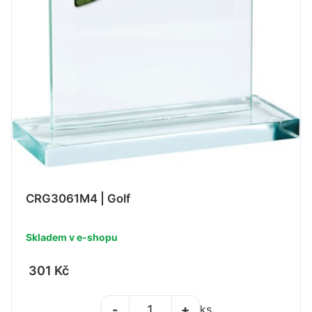
CRG3061M4 | Golf
Skladem v e-shopu
301 Kč
-
+
ks