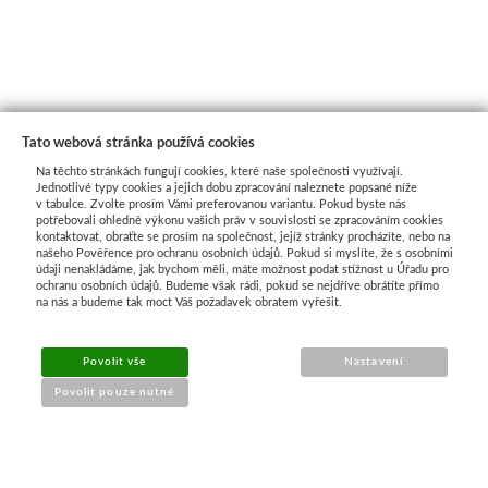
Tato webová stránka používá cookies
Na těchto stránkách fungují cookies, které naše společnosti využívají.
Jednotlivé typy cookies a jejich dobu zpracování naleznete popsané níže
v tabulce. Zvolte prosím Vámi preferovanou variantu. Pokud byste nás
potřebovali ohledně výkonu vašich práv v souvislosti se zpracováním cookies
kontaktovat, obraťte se prosím na společnost, jejíž stránky procházíte, nebo na
našeho Pověřence pro ochranu osobních údajů. Pokud si myslíte, že s osobními
Průvodce nákupem
údaji nenakládáme, jak bychom měli, máte možnost podat stížnost u Úřadu pro
ochranu osobních údajů. Budeme však rádi, pokud se nejdříve obrátíte přímo
na nás a budeme tak moct Váš požadavek obratem vyřešit.
UŽITEČNÉ INFORMACE
Povolit vše
Nastavení
➔
Jak nakupovat
Povolit pouze nutné
➔
Doprava a platba
➔
Obchodní podmínky