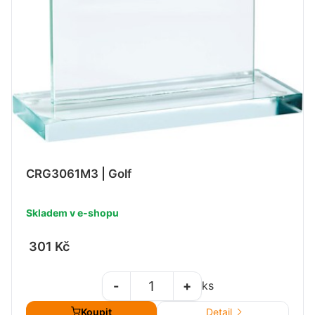
CRG3061M3 | Golf
Skladem v e-shopu
301 Kč
-
+
ks
Koupit
Detail