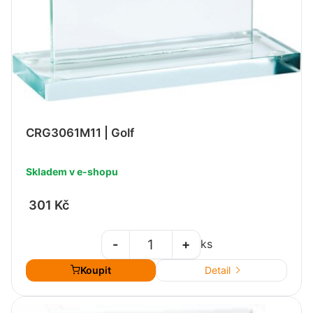
CRG3061M11 | Golf
Skladem v e-shopu
301 Kč
-
+
ks
Koupit
Detail