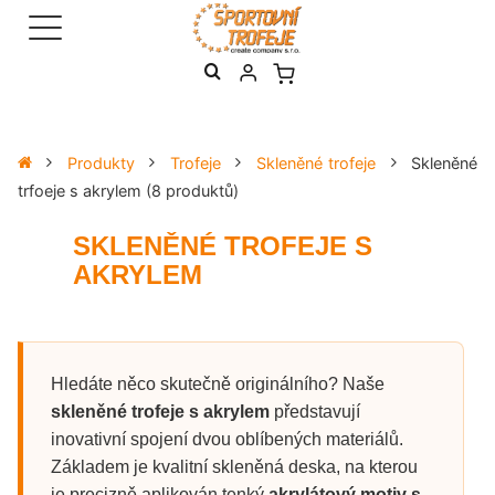
Produkty
Trofeje
Skleněné trofeje
Skleněné
trfoeje s akrylem
(8 produktů)
SKLENĚNÉ TROFEJE S
AKRYLEM
Hledáte něco skutečně originálního? Naše
skleněné trofeje s akrylem
představují
inovativní spojení dvou oblíbených materiálů.
Základem je kvalitní skleněná deska, na kterou
je precizně aplikován tenký
akrylátový motiv s