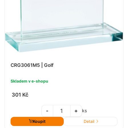
CRG3061M5 | Golf
Skladem v e-shopu
301 Kč
-
+
ks
Koupit
Detail