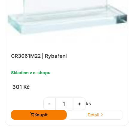
CR3061M22 | Rybaření
Skladem v e-shopu
301 Kč
-
+
ks
Koupit
Detail