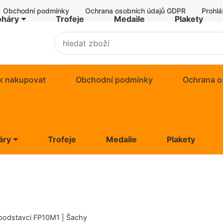
Obchodní podmínky
Ochrana osobních údajů GDPR
Prohlá
oháry
Trofeje
Medaile
Plakety
er Economy
nomy
k nakupovat
Obchodní podmínky
Ochrana o
ndard
us
áry
Trofeje
Medaile
Plakety
uzivní trofeje
 Economy
ovní poháry
omy
rky
ard
 podstavci FP10M1 | Šachy
Figurky lux