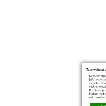
Tato webová s
Na těchto strá
jejich dobu zp
variantu. Poku
cookies kontak
Pověřence pro 
bychom měli, 
rádi, pokud se
Povol