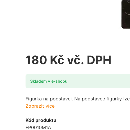
Fotbal
Házená
Futsal
Hokej
Golf
Jezdectví
Gymnastika
180 Kč vč. DPH
Karty
Hasiči
Kynologie
Skladem v e-shopu
Házená
Lyžování
Hokej
Figurka na podstavci. Na podstavec figurky lze u
Motorsport
Zobrazit více
Jezdectví
Myslivost / Střelba
Kód produktu
FP0010M1A
Karty
Nohejbal