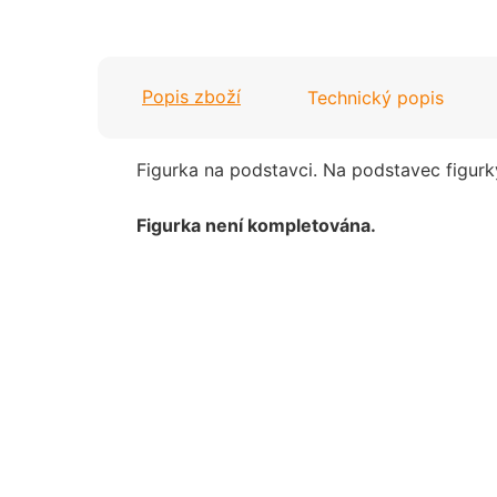
Valentýn
Šipky
Jaro / Velikonoce
Popis zboží
Technický popis
Tanec
Podzim / Halloween
Tenis
Zima / Vánoce
Figurka na podstavci. Na podstavec figurky 
Volejbal
Univerzální
Figurka není kompletována.
Valentýn
Jaro / Velikonoce
Podzim / Halloween
Zima / Vánoce
Univerzální