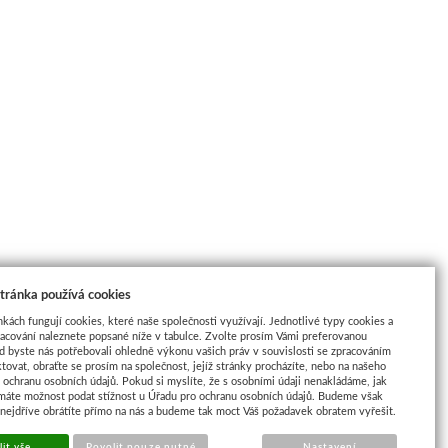
tránka používá cookies
nkách fungují cookies, které naše společnosti využívají. Jednotlivé typy cookies a
racování naleznete popsané níže v tabulce. Zvolte prosím Vámi preferovanou
d byste nás potřebovali ohledně výkonu vašich práv v souvislosti se zpracováním
tovat, obraťte se prosím na společnost, jejíž stránky procházíte, nebo na našeho
ochranu osobních údajů. Pokud si myslíte, že s osobními údaji nenakládáme, jak
máte možnost podat stížnost u Úřadu pro ochranu osobních údajů. Budeme však
 nejdříve obrátíte přímo na nás a budeme tak moct Váš požadavek obratem vyřešit.
it vše
Povolit pouze nutné
Nastavení