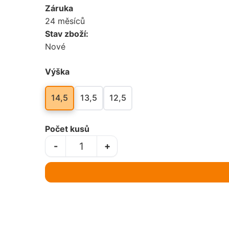
Záruka
24 měsíců
Kynologie
Rugby
Stav zboží:
Nové
Lyžování
Rybaření
Výška
Motorsport
Stolní tenis
14,5
13,5
12,5
Myslivost / Střelba
Šachy
Nohejbal
Šipky
Počet kusů
-
+
Rugby
Tanec
Rybaření
Tenis
Stolní tenis
Volejbal
Šachy