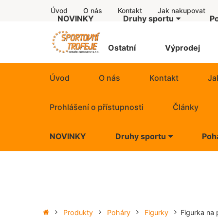
Úvod
O nás
Kontakt
Jak nakupovat
NOVINKY
Druhy sportu
P
Další motivy
Sup
Štítky
Ostatní
Výprodej
Americký fotbal
Eco
Úvod
O nás
Kontakt
Ja
Atletika
Sta
Prohlášení o přístupnosti
Články
Badminton
Lux
NOVINKY
Druhy sportu
Poh
Baseball
Exkl
Další motivy
Super
Basketbal
Put
Americký fotbal
Econ
Běh
Figu
Atletika
Stand
Produkty
Poháry
Figurky
Figurka na
Billiard