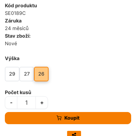
Kód produktu
SE0189C
Záruka
24 měsíců
Stav zboží:
Nové
Výška
29
27
26
Počet kusů
-
+
Koupit