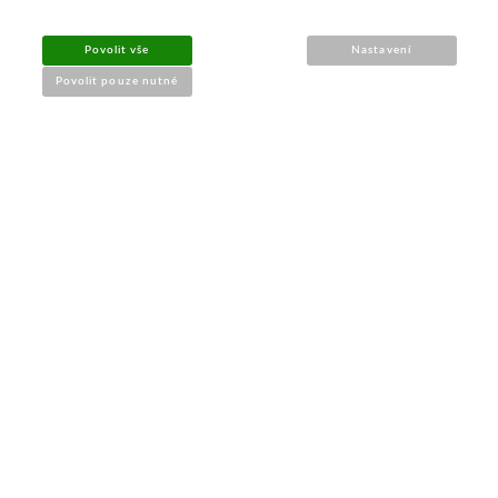
UŽITEČNÉ INFORMACE
Povolit vše
Nastavení
➔
Jak nakupovat
Povolit pouze nutné
➔
Doprava a platba
➔
Obchodní podmínky
➔
Reklamace a vrácení
➔
Ochrana údajů (GDPR)
➔
Přístupnost webu
Kontakt a prodejna
PRODEJNA BRNO
M-Palác
, Heršpická 814/5a