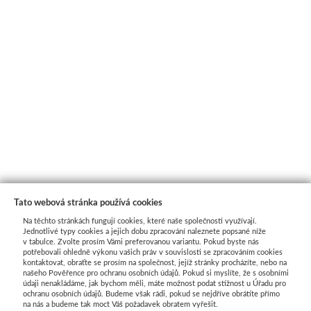
Tato webová stránka používá cookies
Na těchto stránkách fungují cookies, které naše společnosti využívají.
Jednotlivé typy cookies a jejich dobu zpracování naleznete popsané níže
v tabulce. Zvolte prosím Vámi preferovanou variantu. Pokud byste nás
potřebovali ohledně výkonu vašich práv v souvislosti se zpracováním cookies
kontaktovat, obraťte se prosím na společnost, jejíž stránky procházíte, nebo na
našeho Pověřence pro ochranu osobních údajů. Pokud si myslíte, že s osobními
Průvodce nákupem
údaji nenakládáme, jak bychom měli, máte možnost podat stížnost u Úřadu pro
ochranu osobních údajů. Budeme však rádi, pokud se nejdříve obrátíte přímo
na nás a budeme tak moct Váš požadavek obratem vyřešit.