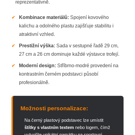
reprezentativně.
✔
Kombinace materiálů:
Spojení kovového
kalichu a odolného plastu zajišťuje stabilitu i
atraktivní vzhled.
✔
Prestižní výška:
Sada v sestupné řadě 29 cm,
27 cm a 26 cm dominuje každé výstavce trofejí.
✔
Moderní design:
Stříbrno-modré provedení na
kontrastním černém podstavci působí
profesionálně.
Možnosti personalizace:
Na černý plastový podstavec lze umístit
štítky s vlastním textem
nebo logem, čímž
vytvoříte unikátní památku na sportovní