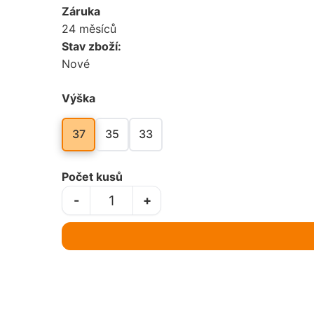
Záruka
24 měsíců
Stav zboží:
Nové
Výška
37
35
33
Počet kusů
-
+