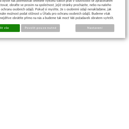
d byste nás potřebovali ohledně výkonu vašich práv v souvislosti se zpracováním
tovat, obraťte se prosím na společnost, jejíž stránky procházíte, nebo na našeho
ochranu osobních údajů. Pokud si myslíte, že s osobními údaji nenakládáme, jak
máte možnost podat stížnost u Úřadu pro ochranu osobních údajů. Budeme však
 nejdříve obrátíte přímo na nás a budeme tak moct Váš požadavek obratem vyřešit.
it vše
Povolit pouze nutné
Nastavení
Najdete nás