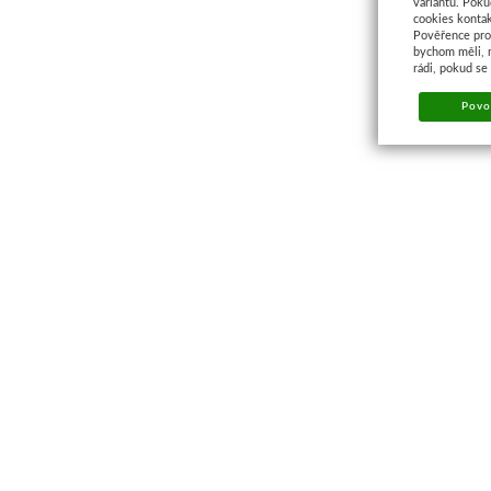
variantu. Poku
cookies kontak
Pověřence pro 
bychom měli, 
rádi, pokud se
Povol
Kontakt a prodejna
PRODEJNA BRNO
M-Palác
, Heršpická 814/5a
Po – Pá: 9:00 – 17:00