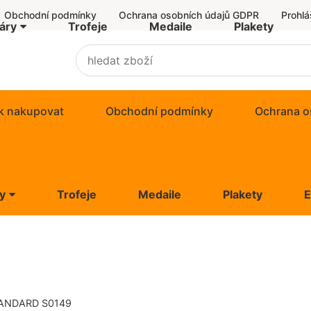
Obchodní podmínky
Ochrana osobních údajů GDPR
Prohlá
áry
Trofeje
Medaile
Plakety
r Economy
omy
k nakupovat
Obchodní podmínky
Ochrana o
ard
y
Trofeje
Medaile
Plakety
ivní trofeje
Economy
ní poháry
y
ky
d
TANDARD S0149