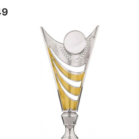
49
ní trofeje
 poháry