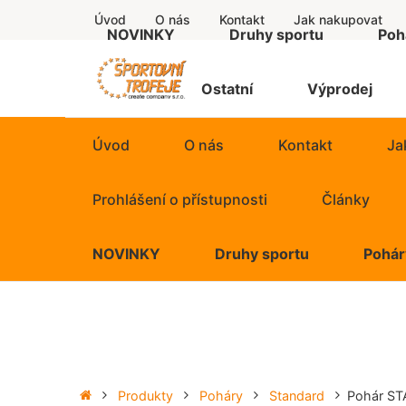
Úvod
O nás
Kontakt
Jak nakupovat
NOVINKY
Druhy sportu
Poh
Supe
Štítky
Ostatní
Výprodej
Econ
Úvod
O nás
Kontakt
Ja
Stand
Prohlášení o přístupnosti
Články
Luxus
NOVINKY
Druhy sportu
Pohár
Exkluz
Super 
Putov
Econom
Figur
Standar
Produkty
Poháry
Standard
Pohár S