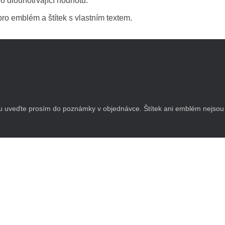
o dlouhotrvající hodnotu.
ro emblém a štítek s vlastním textem.
 uveďte prosím do poznámky v objednávce. Štítek ani emblém nejsou 