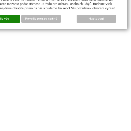
máte možnost podat stížnost u Úřadu pro ochranu osobních údajů. Budeme však
 nejdříve obrátíte přímo na nás a budeme tak moct Váš požadavek obratem vyřešit.
it vše
Povolit pouze nutné
Nastavení
Najdete nás