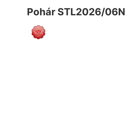
Pohár STL2026/06N
Luxus
Exkluziv
Putovní
Figurky