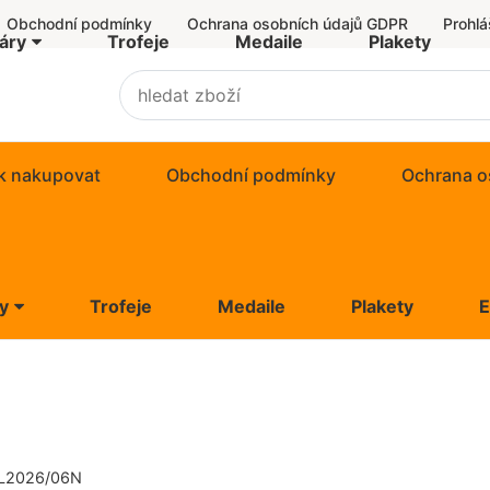
Obchodní podmínky
Ochrana osobních údajů GDPR
Prohlá
áry
Trofeje
Medaile
Plakety
r Economy
omy
k nakupovat
Obchodní podmínky
Ochrana o
ard
y
Trofeje
Medaile
Plakety
ivní trofeje
Economy
ní poháry
y
ky
d
TL2026/06N