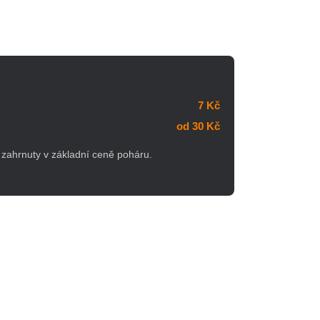
7 Kč
od 30 Kč
zahrnuty v základní ceně poháru.