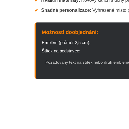
✔
Kvalitní materiály:
Kovový kalich s uchy pr
✔
Snadná personalizace:
Vyhrazené místo p
Možnosti doobjednání:
Emblém (průměr 2,5 cm):
Štítek na podstavec:
Požadovaný text na štítek nebo druh emblému