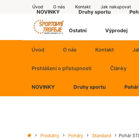
Úvod
O nás
Kontakt
Jak nakupovat
NOVINKY
Druhy sportu
Poh
Supe
Štítky
Ostatní
Výprodej
Econ
Úvod
O nás
Kontakt
Ja
Stand
Prohlášení o přístupnosti
Články
Luxus
NOVINKY
Druhy sportu
Pohár
Exkluz
Super 
Putov
Econom
Figur
Standar
Produkty
Poháry
Standard
Pohár S