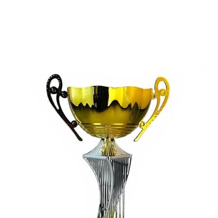
ní trofeje
 poháry