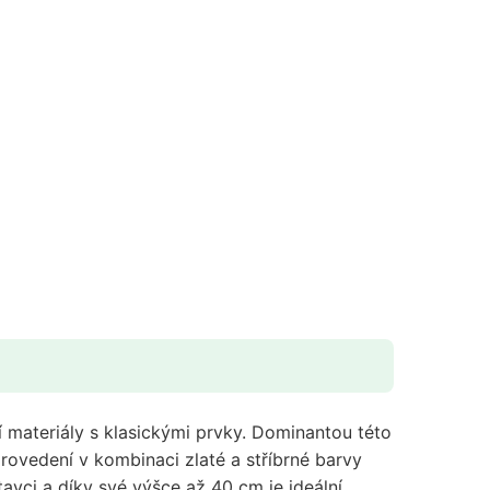
materiály s klasickými prvky. Dominantou této
rovedení v kombinaci zlaté a stříbrné barvy
avci a díky své výšce až 40 cm je ideální