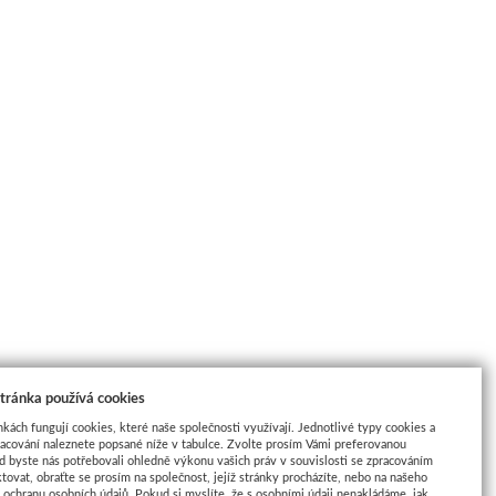
tránka používá cookies
nkách fungují cookies, které naše společnosti využívají. Jednotlivé typy cookies a
racování naleznete popsané níže v tabulce. Zvolte prosím Vámi preferovanou
d byste nás potřebovali ohledně výkonu vašich práv v souvislosti se zpracováním
tovat, obraťte se prosím na společnost, jejíž stránky procházíte, nebo na našeho
ochranu osobních údajů. Pokud si myslíte, že s osobními údaji nenakládáme, jak