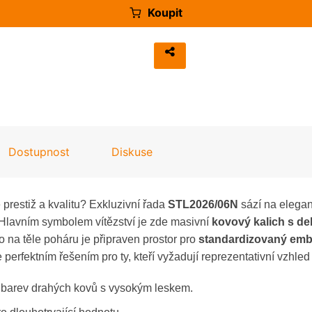
Koupit
Dostupnost
Diskuse
e prestiž a kvalitu? Exkluzivní řada
STL2026/06N
sází na elegant
 Hlavním symbolem vítězství je zde masivní
kovový kalich s de
mo na těle poháru je připraven prostor pro
standardizovaný emb
e perfektním řešením pro ty, kteří vyžadují reprezentativní vzhled
barev drahých kovů s vysokým leskem.