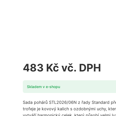
483 Kč vč. DPH
Skladem v e-shopu
Sada pohárů STL2026/06N z řady Standard předs
trofeje je kovový kalich s ozdobnými uchy, kte
vytváří harmonický celek, který působí velmi l