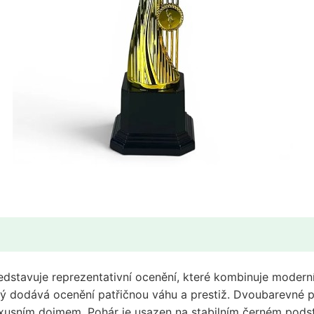
tavuje reprezentativní ocenění, které kombinuje moderní 
rý dodává ocenění patřičnou váhu a prestiž. Dvoubarevné p
uxusním dojmem. Pohár je usazen na stabilním černém podst