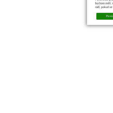
bychom měli, 
rádi, pokud se
Povol
Kontakt a prodejna
PRODEJNA BRNO
M-Palác
, Heršpická 814/5a
Po – Pá: 9:00 – 17:00