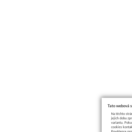
Tato webová s
Na těchto strá
jejich dobu zp
variantu. Poku
cookies kontak
Pověřence pro 