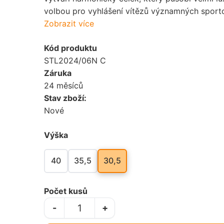
volbou pro vyhlášení vítězů významných sporto
Zobrazit více
Kód produktu
STL2024/06N C
Záruka
24 měsíců
Stav zboží:
Nové
Výška
40
35,5
30,5
Počet kusů
-
+