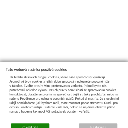
Tato webová stránka používá cookies
Na těchto stránkách fungují cookies, které naše společnosti využívají.
Jednotlivé typy cookies a jejich dobu zpracování naleznete popsané níže
v tabulce. Zvolte prosím Vámi preferovanou variantu. Pokud byste nás
potřebovali ohledně výkonu vašich práv v souvislosti se zpracováním cookies
kontaktovat, obraťte se prosím na společnost, jejíž stránky procházíte, nebo na
našeho Pověřence pro ochranu osobních údajů. Pokud si myslíte, že s osobními
Průvodce nákupem
údaji nenakládáme, jak bychom měli, máte možnost podat stížnost u Úřadu pro
ochranu osobních údajů. Budeme však rádi, pokud se nejdříve obrátíte přímo
na nás a budeme tak moct Váš požadavek obratem vyřešit.
UŽITEČNÉ INFORMACE
Povolit vše
Nastavení