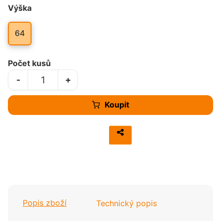
Výška
64
Počet kusů
-
+
Koupit
Popis zboží
Technický popis