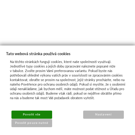
Tato webová stránka používá cookies
Na těchto stránkách fungují cookies, které naše společnosti využívají.
Jednotlivé typy cookies a jejich dobu zpracování naleznete popsané níže
v tabulce. Zvolte prosím Vámi preferovanou variantu. Pokud byste nás
potřebovali ohledně výkonu vašich práv v souvislosti se zpracováním cookies
kontaktovat, obraťte se prosím na společnost, jejíž stránky procházíte, nebo na
našeho Pověřence pro ochranu osobních údajů. Pokud si myslíte, že s osobními
Průvodce nákupem
údaji nenakládáme, jak bychom měli, máte možnost podat stížnost u Úřadu pro
ochranu osobních údajů. Budeme však rádi, pokud se nejdříve obrátíte přímo
na nás a budeme tak moct Váš požadavek obratem vyřešit.
UŽITEČNÉ INFORMACE
Povolit vše
Nastavení
➔
Jak nakupovat
Povolit pouze nutné
➔
Doprava a platba