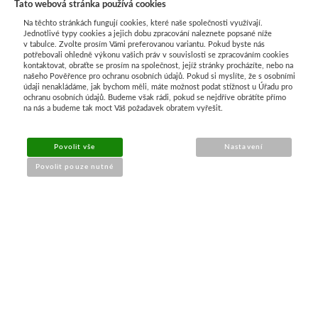
Tato webová stránka používá cookies
Na těchto stránkách fungují cookies, které naše společnosti využívají.
Jednotlivé typy cookies a jejich dobu zpracování naleznete popsané níže
v tabulce. Zvolte prosím Vámi preferovanou variantu. Pokud byste nás
potřebovali ohledně výkonu vašich práv v souvislosti se zpracováním cookies
kontaktovat, obraťte se prosím na společnost, jejíž stránky procházíte, nebo na
našeho Pověřence pro ochranu osobních údajů. Pokud si myslíte, že s osobními
Průvodce nákupem
údaji nenakládáme, jak bychom měli, máte možnost podat stížnost u Úřadu pro
ochranu osobních údajů. Budeme však rádi, pokud se nejdříve obrátíte přímo
na nás a budeme tak moct Váš požadavek obratem vyřešit.
UŽITEČNÉ INFORMACE
Povolit vše
Nastavení
➔
Jak nakupovat
Povolit pouze nutné
➔
Doprava a platba
➔
Obchodní podmínky
➔
Reklamace a vrácení
➔
Ochrana údajů (GDPR)
➔
Přístupnost webu