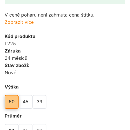
V ceně poháru není zahrnuta cena štítku.
Zobrazit více
Kód produktu
L225
Záruka
24 měsíců
Stav zboží:
Nové
Výška
50
45
39
Průměr