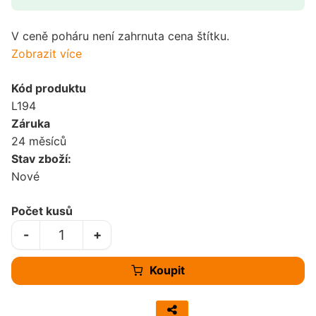
V ceně poháru není zahrnuta cena štítku.
Zobrazit více
Kód produktu
L194
Záruka
24 měsíců
Stav zboží:
Nové
Počet kusů
-
+
Koupit