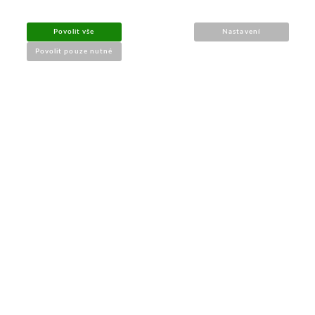
UŽITEČNÉ INFORMACE
Povolit vše
Nastavení
➔
Jak nakupovat
Povolit pouze nutné
➔
Doprava a platba
➔
Obchodní podmínky
➔
Reklamace a vrácení
➔
Ochrana údajů (GDPR)
➔
Přístupnost webu
Kontakt a prodejna
PRODEJNA BRNO
M-Palác
, Heršpická 814/5a