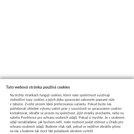
Tato webová stránka používá cookies
Na těchto stránkách fungují cookies, které naše společnosti využívají.
Jednotlivé typy cookies a jejich dobu zpracování naleznete popsané níže
v tabulce. Zvolte prosím Vámi preferovanou variantu. Pokud byste nás
potřebovali ohledně výkonu vašich práv v souvislosti se zpracováním cookies
kontaktovat, obraťte se prosím na společnost, jejíž stránky procházíte, nebo na
našeho Pověřence pro ochranu osobních údajů. Pokud si myslíte, že s osobními
Průvodce nákupem
údaji nenakládáme, jak bychom měli, máte možnost podat stížnost u Úřadu pro
ochranu osobních údajů. Budeme však rádi, pokud se nejdříve obrátíte přímo
na nás a budeme tak moct Váš požadavek obratem vyřešit.