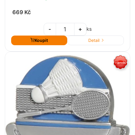
669 Kč
-
+
ks
Koupit
Detail