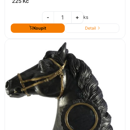
225 Kč
-
+
ks
Koupit
Detail