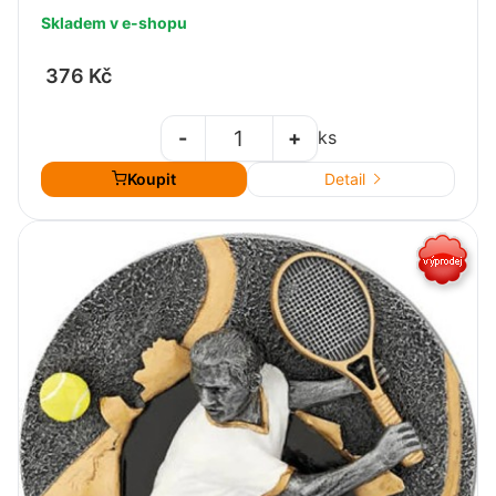
Skladem v e-shopu
376 Kč
-
+
ks
Koupit
Detail