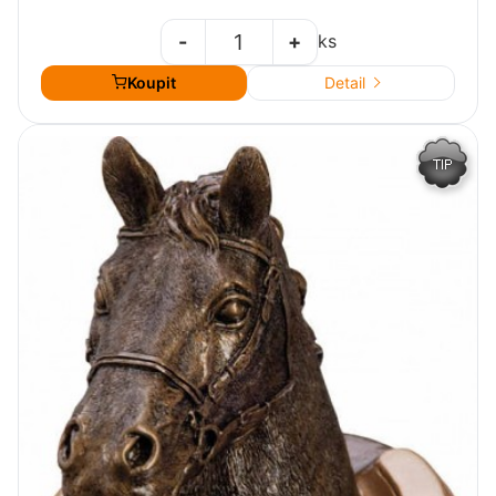
-
+
ks
Koupit
Detail