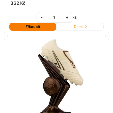
362 Kč
-
+
ks
Koupit
Detail