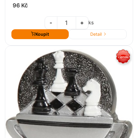
96 Kč
-
+
ks
Koupit
Detail