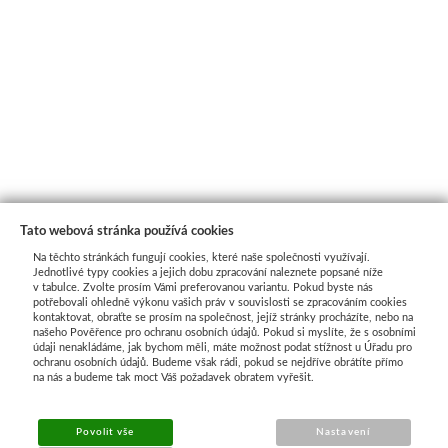
Tato webová stránka používá cookies
Na těchto stránkách fungují cookies, které naše společnosti využívají.
Jednotlivé typy cookies a jejich dobu zpracování naleznete popsané níže
v tabulce. Zvolte prosím Vámi preferovanou variantu. Pokud byste nás
potřebovali ohledně výkonu vašich práv v souvislosti se zpracováním cookies
kontaktovat, obraťte se prosím na společnost, jejíž stránky procházíte, nebo na
našeho Pověřence pro ochranu osobních údajů. Pokud si myslíte, že s osobními
Průvodce nákupem
údaji nenakládáme, jak bychom měli, máte možnost podat stížnost u Úřadu pro
ochranu osobních údajů. Budeme však rádi, pokud se nejdříve obrátíte přímo
na nás a budeme tak moct Váš požadavek obratem vyřešit.
UŽITEČNÉ INFORMACE
Povolit vše
Nastavení
➔
Jak nakupovat