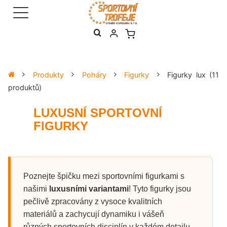
Produkty
Poháry
Figurky
Figurky lux
(11
produktů)
LUXUSNÍ SPORTOVNÍ
FIGURKY
Poznejte špičku mezi sportovními figurkami s
našimi
luxusními variantami
! Tyto figurky jsou
pečlivě zpracovány z vysoce kvalitních
materiálů a zachycují dynamiku i vášeň
různých sportovních disciplín v každém detailu.