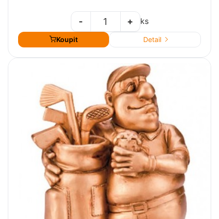
-
+
ks
Koupit
Detail