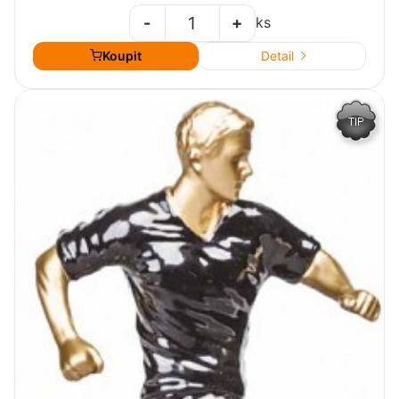
-
+
ks
Koupit
Detail