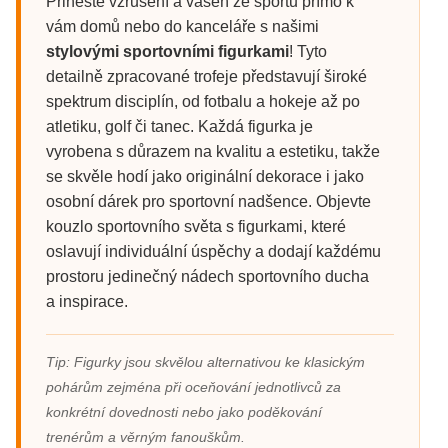
Přineste vzrušení a vášeň ze sportu přímo k
vám domů nebo do kanceláře s našimi
stylovými sportovními figurkami
! Tyto
detailně zpracované trofeje představují široké
spektrum disciplín, od fotbalu a hokeje až po
atletiku, golf či tanec. Každá figurka je
vyrobena s důrazem na kvalitu a estetiku, takže
se skvěle hodí jako originální dekorace i jako
osobní dárek pro sportovní nadšence. Objevte
kouzlo sportovního světa s figurkami, které
oslavují individuální úspěchy a dodají každému
prostoru jedinečný nádech sportovního ducha
a inspirace.
Tip: Figurky jsou skvělou alternativou ke klasickým
pohárům zejména při oceňování jednotlivců za
konkrétní dovednosti nebo jako poděkování
trenérům a věrným fanouškům.