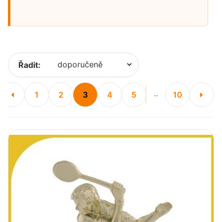
Řadit:
1
2
3
4
5
10
...