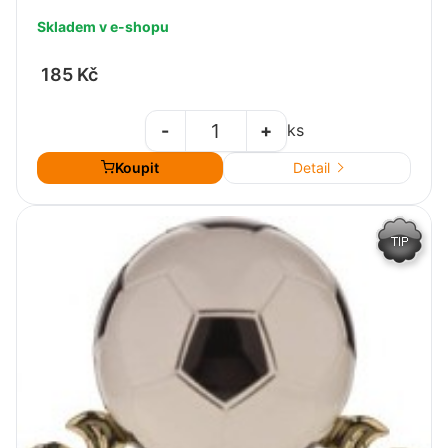
Skladem v e-shopu
185 Kč
-
+
ks
Koupit
Detail