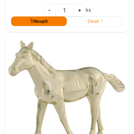
-
+
ks
Koupit
Detail