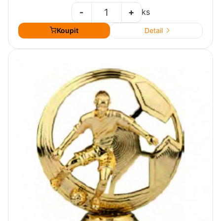
-
+
ks
Koupit
Detail