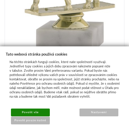
Tato webová stránka používá cookies
Na těchto stránkách fungují cookies, které naše společnosti využívají.
Jednotlivé typy cookies a jejich dobu zpracování naleznete popsané níže
Figurka F0102 | Jezdectví
v tabulce. Zvolte prosím Vámi preferovanou variantu. Pokud byste nás
potřebovali ohledně výkonu vašich práv v souvislosti se zpracováním cookies
kontaktovat, obraťte se prosím na společnost, jejíž stránky procházíte, nebo na
našeho Pověřence pro ochranu osobních údajů. Pokud si myslíte, že s osobními
Skladem v e-shopu
údaji nenakládáme, jak bychom měli, máte možnost podat stížnost u Úřadu pro
ochranu osobních údajů. Budeme však rádi, pokud se nejdříve obrátíte přímo
na nás a budeme tak moct Váš požadavek obratem vyřešit.
185 Kč
Povolit vše
Nastavení
-
+
ks
Povolit pouze nutné
Koupit
Detail