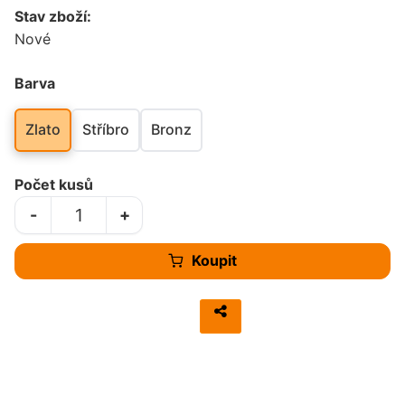
Stav zboží:
Nové
Barva
Zlato
Stříbro
Bronz
Počet kusů
-
+
Koupit