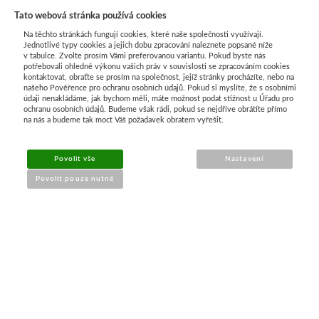
Tato webová stránka používá cookies
Na těchto stránkách fungují cookies, které naše společnosti využívají.
Jednotlivé typy cookies a jejich dobu zpracování naleznete popsané níže
v tabulce. Zvolte prosím Vámi preferovanou variantu. Pokud byste nás
potřebovali ohledně výkonu vašich práv v souvislosti se zpracováním cookies
kontaktovat, obraťte se prosím na společnost, jejíž stránky procházíte, nebo na
našeho Pověřence pro ochranu osobních údajů. Pokud si myslíte, že s osobními
Průvodce nákupem
údaji nenakládáme, jak bychom měli, máte možnost podat stížnost u Úřadu pro
ochranu osobních údajů. Budeme však rádi, pokud se nejdříve obrátíte přímo
na nás a budeme tak moct Váš požadavek obratem vyřešit.
UŽITEČNÉ INFORMACE
Povolit vše
Nastavení
➔
Jak nakupovat
Povolit pouze nutné
➔
Doprava a platba
➔
Obchodní podmínky
➔
Reklamace a vrácení
➔
Ochrana údajů (GDPR)