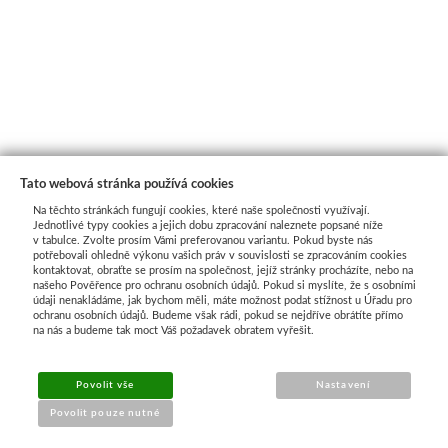
Tato webová stránka používá cookies
Na těchto stránkách fungují cookies, které naše společnosti využívají.
Jednotlivé typy cookies a jejich dobu zpracování naleznete popsané níže
v tabulce. Zvolte prosím Vámi preferovanou variantu. Pokud byste nás
potřebovali ohledně výkonu vašich práv v souvislosti se zpracováním cookies
kontaktovat, obraťte se prosím na společnost, jejíž stránky procházíte, nebo na
našeho Pověřence pro ochranu osobních údajů. Pokud si myslíte, že s osobními
Průvodce nákupem
údaji nenakládáme, jak bychom měli, máte možnost podat stížnost u Úřadu pro
ochranu osobních údajů. Budeme však rádi, pokud se nejdříve obrátíte přímo
na nás a budeme tak moct Váš požadavek obratem vyřešit.
UŽITEČNÉ INFORMACE
Povolit vše
Nastavení
➔
Jak nakupovat
Povolit pouze nutné
➔
Doprava a platba