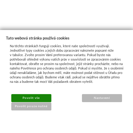
Tato webová stránka používá cookies
Na těchto stránkách fungují cookies, které naše společnosti využívají.
Jednotlivé typy cookies a jejich dobu zpracování naleznete popsané níže
v tabulce. Zvolte prosím Vámi preferovanou variantu. Pokud byste nás
potřebovali ohledně výkonu vašich práv v souvislosti se zpracováním cookies
kontaktovat, obraťte se prosím na společnost, jejíž stránky procházíte, nebo na
našeho Pověřence pro ochranu osobních údajů. Pokud si myslíte, že s osobními
Průvodce nákupem
údaji nenakládáme, jak bychom měli, máte možnost podat stížnost u Úřadu pro
ochranu osobních údajů. Budeme však rádi, pokud se nejdříve obrátíte přímo
na nás a budeme tak moct Váš požadavek obratem vyřešit.
UŽITEČNÉ INFORMACE
Povolit vše
Nastavení
➔
Jak nakupovat
Povolit pouze nutné
➔
Doprava a platba
➔
Obchodní podmínky