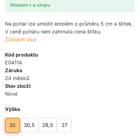
Skladem v e-shopu
Na pohár lze umístit emblém o průměru 5 cm a štítek.
V ceně poháru není zahrnuta cena štítku.
Zobrazit více
Kód produktu
E0411A
Záruka
24 měsíců
Stav zboží:
Nové
Výška
32
30,5
28,5
27