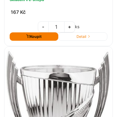
167 Kč
-
+
ks
Koupit
Detail