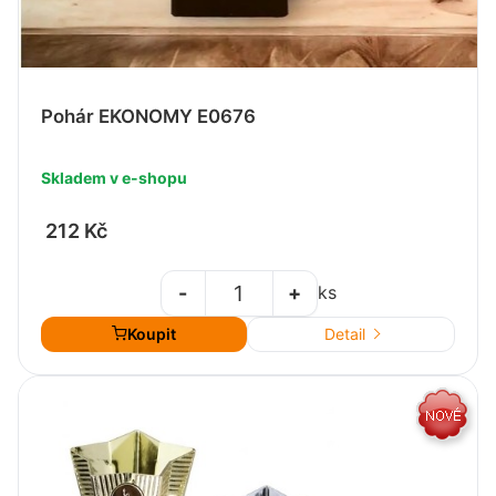
Pohár EKONOMY E0676
Skladem v e-shopu
212 Kč
-
+
ks
Koupit
Detail