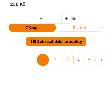
238 Kč
-
+
ks
Koupit
Detail
Zobrazit další produkty
1
2
3
9
...