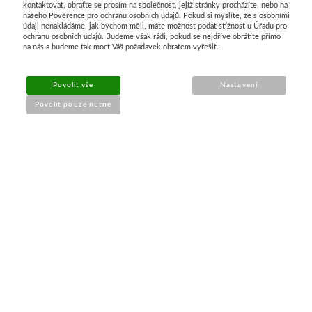
kontaktovat, obraťte se prosím na společnost, jejíž stránky procházíte, nebo na
našeho Pověřence pro ochranu osobních údajů. Pokud si myslíte, že s osobními
Průvodce nákupem
údaji nenakládáme, jak bychom měli, máte možnost podat stížnost u Úřadu pro
ochranu osobních údajů. Budeme však rádi, pokud se nejdříve obrátíte přímo
na nás a budeme tak moct Váš požadavek obratem vyřešit.
UŽITEČNÉ INFORMACE
Povolit vše
Nastavení
➔
Jak nakupovat
Povolit pouze nutné
➔
Doprava a platba
➔
Obchodní podmínky
➔
Reklamace a vrácení
➔
Ochrana údajů (GDPR)
➔
Přístupnost webu
Kontakt a prodejna