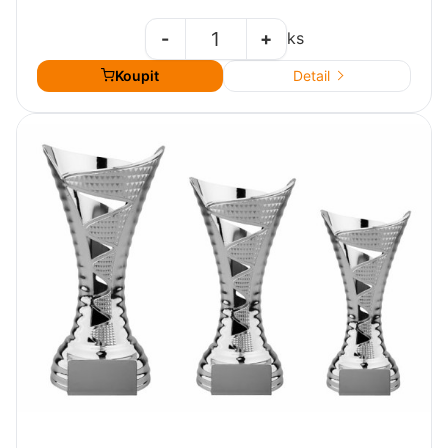
-
+
ks
Koupit
Detail