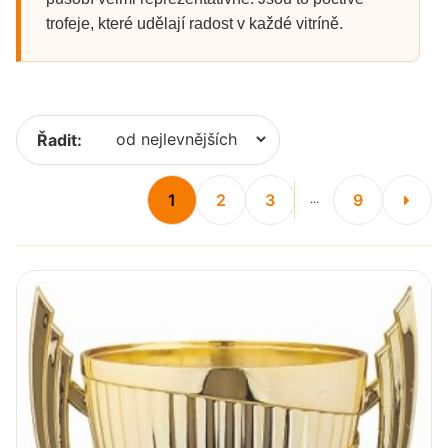
trofeje, které udělají radost v každé vitríně.
Řadit:
1
2
3
9
...