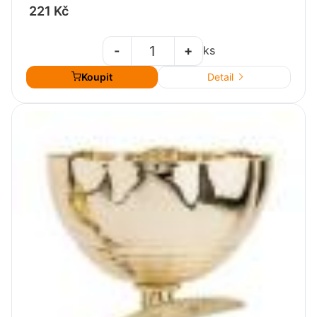
221 Kč
-
+
ks
Koupit
Detail