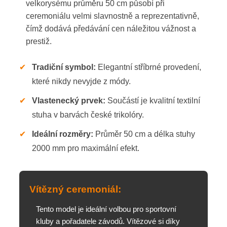
velkorysému průměru 50 cm působí při
ceremoniálu velmi slavnostně a reprezentativně,
čímž dodává předávání cen náležitou vážnost a
prestiž.
✔
Tradiční symbol:
Elegantní stříbrné provedení,
které nikdy nevyjde z módy.
✔
Vlastenecký prvek:
Součástí je kvalitní textilní
stuha v barvách české trikolóry.
✔
Ideální rozměry:
Průměr 50 cm a délka stuhy
2000 mm pro maximální efekt.
Vítězný ceremoniál:
Tento model je ideální volbou pro sportovní
kluby a pořadatele závodů. Vítězové si díky