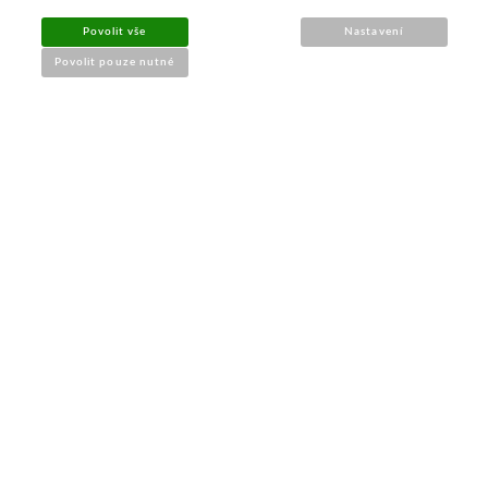
Povolit vše
Nastavení
➔
Jak nakupovat
Povolit pouze nutné
➔
Doprava a platba
➔
Obchodní podmínky
➔
Reklamace a vrácení
➔
Ochrana údajů (GDPR)
➔
Přístupnost webu
Kontakt a prodejna
PRODEJNA BRNO
M-Palác
, Heršpická 814/5a
Po – Pá: 9:00 – 17:00