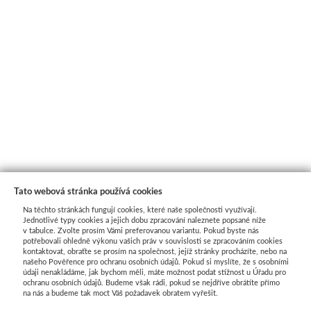
Tato webová stránka používá cookies
Na těchto stránkách fungují cookies, které naše společnosti využívají.
Jednotlivé typy cookies a jejich dobu zpracování naleznete popsané níže
v tabulce. Zvolte prosím Vámi preferovanou variantu. Pokud byste nás
potřebovali ohledně výkonu vašich práv v souvislosti se zpracováním cookies
kontaktovat, obraťte se prosím na společnost, jejíž stránky procházíte, nebo na
našeho Pověřence pro ochranu osobních údajů. Pokud si myslíte, že s osobními
Průvodce nákupem
údaji nenakládáme, jak bychom měli, máte možnost podat stížnost u Úřadu pro
ochranu osobních údajů. Budeme však rádi, pokud se nejdříve obrátíte přímo
na nás a budeme tak moct Váš požadavek obratem vyřešit.
UŽITEČNÉ INFORMACE