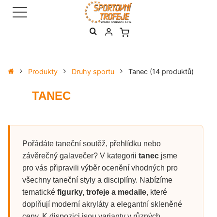
Produkty
Druhy sportu
Tanec
(14 produktů)
TANEC
Pořádáte taneční soutěž, přehlídku nebo
závěrečný galavečer? V kategorii
tanec
jsme
pro vás připravili výběr ocenění vhodných pro
všechny taneční styly a disciplíny. Nabízíme
tematické
figurky, trofeje a medaile
, které
doplňují moderní akryláty a elegantní skleněné
ceny. K dispozici jsou varianty v různých