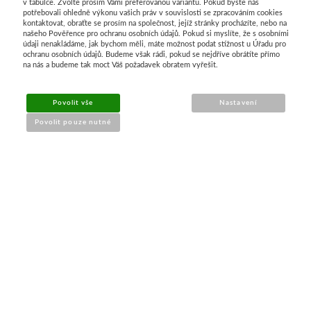
v tabulce. Zvolte prosím Vámi preferovanou variantu. Pokud byste nás
potřebovali ohledně výkonu vašich práv v souvislosti se zpracováním cookies
kontaktovat, obraťte se prosím na společnost, jejíž stránky procházíte, nebo na
našeho Pověřence pro ochranu osobních údajů. Pokud si myslíte, že s osobními
Průvodce nákupem
údaji nenakládáme, jak bychom měli, máte možnost podat stížnost u Úřadu pro
ochranu osobních údajů. Budeme však rádi, pokud se nejdříve obrátíte přímo
na nás a budeme tak moct Váš požadavek obratem vyřešit.
UŽITEČNÉ INFORMACE
Povolit vše
Nastavení
➔
Jak nakupovat
Povolit pouze nutné
➔
Doprava a platba
➔
Obchodní podmínky
➔
Reklamace a vrácení
➔
Ochrana údajů (GDPR)
➔
Přístupnost webu