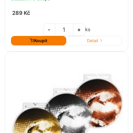
289 Kč
-
+
ks
Koupit
Detail