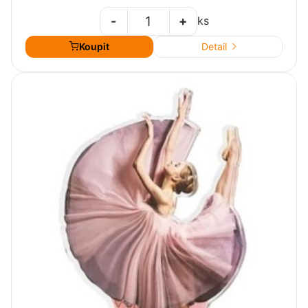
-
+
ks
Koupit
Detail