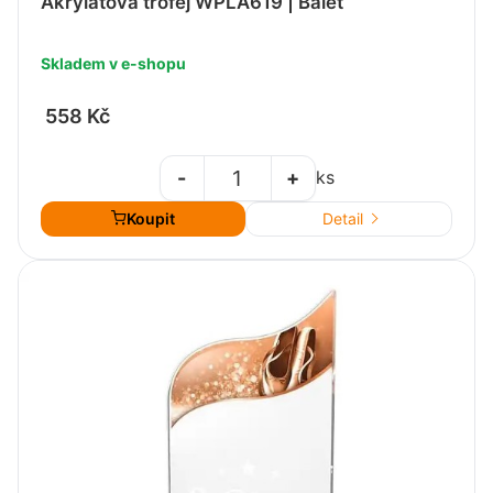
Akrylátová trofej WPLA619 | Balet
Skladem v e-shopu
558 Kč
-
+
ks
Koupit
Detail