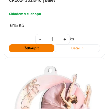
CR2024302M46 | Balet
Skladem v e-shopu
615 Kč
-
+
ks
Koupit
Detail