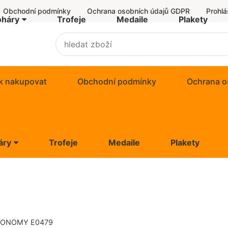
Obchodní podmínky
Ochrana osobních údajů GDPR
Prohlá
oháry
Trofeje
Medaile
Plakety
er Economy
nomy
k nakupovat
Obchodní podmínky
Ochrana o
ndard
us
áry
Trofeje
Medaile
Plakety
uzivní trofeje
 Economy
ovní poháry
omy
rky
ard
KONOMY E0479