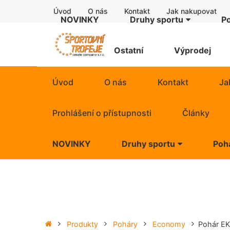
Úvod
O nás
Kontakt
Jak nakupovat
NOVINKY
Druhy sportu
P
Další motivy
Sup
Štítky
Ostatní
Výprodej
Americký fotbal
Eco
Úvod
O nás
Kontakt
Ja
Atletika
Sta
Prohlášení o přístupnosti
Články
Badminton
Lux
NOVINKY
Druhy sportu
Poh
Baseball
Exkl
Další motivy
Super
Basketbal
Put
Americký fotbal
Econ
Běh
Figu
Atletika
Stand
Produkty
Poháry
Economy
Pohár E
Billiard