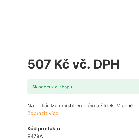
Fotbal
Házená
Futsal
Hokej
Golf
Jezdectví
Gymnastika
507 Kč vč. DPH
Karty
Hasiči
Kynologie
Skladem v e-shopu
Házená
Lyžování
Hokej
Na pohár lze umístit emblém a štítek. V ceně po
Motorsport
Zobrazit více
Jezdectví
Myslivost / Střelba
Kód produktu
E479A
Karty
Nohejbal