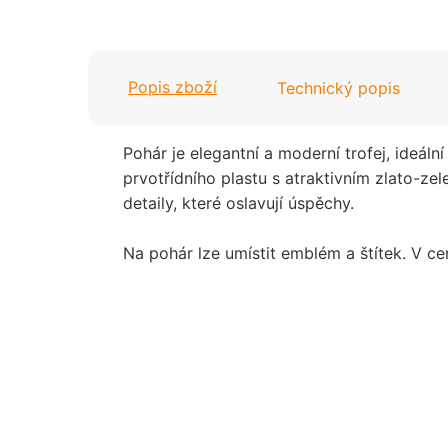
Valentýn
Šipky
Jaro / Velikonoce
Popis zboží
Technický popis
Tanec
Podzim / Halloween
Tenis
Zima / Vánoce
Pohár je elegantní a moderní trofej, ideáln
prvotřídního plastu s atraktivním zlato-z
Volejbal
Univerzální
detaily, které oslavují úspěchy.
Valentýn
Na pohár lze umístit emblém a štítek. V ce
Jaro / Velikonoce
Podzim / Halloween
Zima / Vánoce
Univerzální