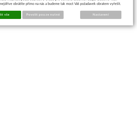
 nejdříve obrátíte přímo na nás a budeme tak moct Váš požadavek obratem vyřešit.
it vše
Povolit pouze nutné
Nastavení
Najdete nás