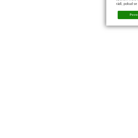
rádi, pokud se
Povol
Kontakt a prodejna
PRODEJNA BRNO
M-Palác
, Heršpická 814/5a
Po – Pá: 9:00 – 17:00
Odpovědný vedoucí: