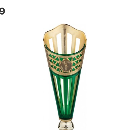
9
ivní trofeje
ní poháry
y