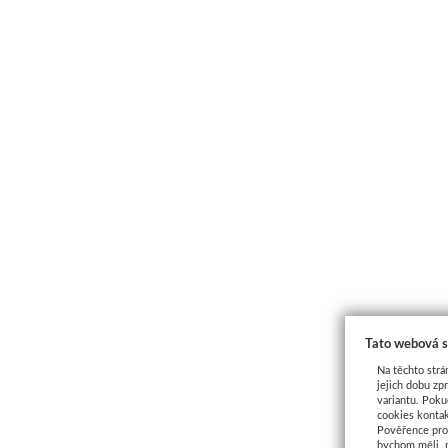
Tato webová s
Na těchto strá
jejich dobu zp
variantu. Poku
cookies kontak
Pověřence pro 
bychom měli, 