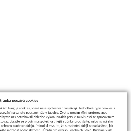
tránka používá cookies
nkách fungují cookies, které naše společnosti využívají. Jednotlivé typy cookies a
racování naleznete popsané níže v tabulce. Zvolte prosím Vámi preferovanou
d byste nás potřebovali ohledně výkonu vašich práv v souvislosti se zpracováním
tovat, obraťte se prosím na společnost, jejíž stránky procházíte, nebo na našeho
ochranu osobních údajů. Pokud si myslíte, že s osobními údaji nenakládáme, jak
máte možnost podat stížnost u Úřadu pro ochranu osobních údajů. Budeme však