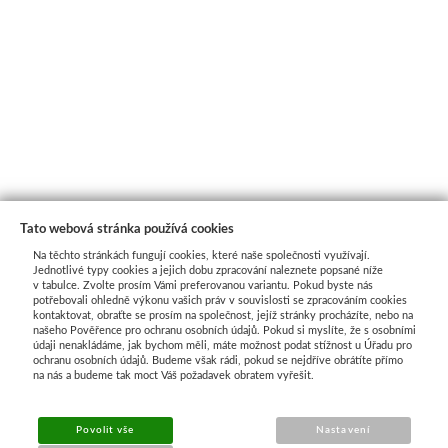
Tato webová stránka používá cookies
Na těchto stránkách fungují cookies, které naše společnosti využívají.
Jednotlivé typy cookies a jejich dobu zpracování naleznete popsané níže
v tabulce. Zvolte prosím Vámi preferovanou variantu. Pokud byste nás
potřebovali ohledně výkonu vašich práv v souvislosti se zpracováním cookies
kontaktovat, obraťte se prosím na společnost, jejíž stránky procházíte, nebo na
našeho Pověřence pro ochranu osobních údajů. Pokud si myslíte, že s osobními
Průvodce nákupem
údaji nenakládáme, jak bychom měli, máte možnost podat stížnost u Úřadu pro
ochranu osobních údajů. Budeme však rádi, pokud se nejdříve obrátíte přímo
na nás a budeme tak moct Váš požadavek obratem vyřešit.
UŽITEČNÉ INFORMACE
Povolit vše
Nastavení
➔
Jak nakupovat