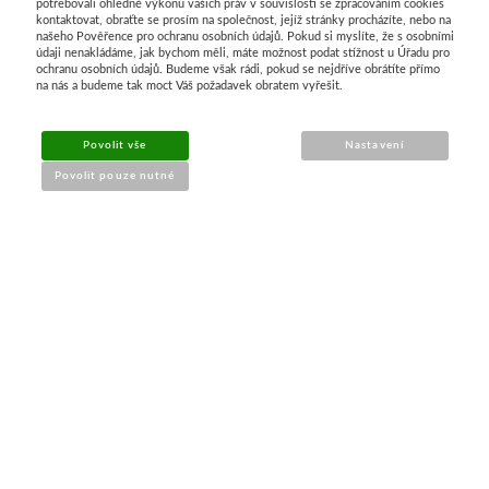
potřebovali ohledně výkonu vašich práv v souvislosti se zpracováním cookies
kontaktovat, obraťte se prosím na společnost, jejíž stránky procházíte, nebo na
našeho Pověřence pro ochranu osobních údajů. Pokud si myslíte, že s osobními
Průvodce nákupem
údaji nenakládáme, jak bychom měli, máte možnost podat stížnost u Úřadu pro
ochranu osobních údajů. Budeme však rádi, pokud se nejdříve obrátíte přímo
na nás a budeme tak moct Váš požadavek obratem vyřešit.
UŽITEČNÉ INFORMACE
Povolit vše
Nastavení
➔
Jak nakupovat
Povolit pouze nutné
➔
Doprava a platba
➔
Obchodní podmínky
➔
Reklamace a vrácení
➔
Ochrana údajů (GDPR)
➔
Přístupnost webu
Kontakt a prodejna