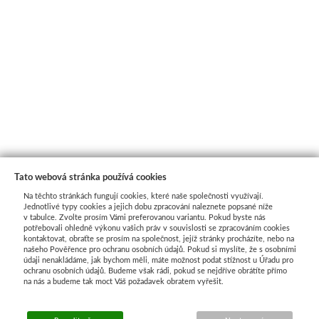
Tato webová stránka používá cookies
Na těchto stránkách fungují cookies, které naše společnosti využívají.
Jednotlivé typy cookies a jejich dobu zpracování naleznete popsané níže
v tabulce. Zvolte prosím Vámi preferovanou variantu. Pokud byste nás
potřebovali ohledně výkonu vašich práv v souvislosti se zpracováním cookies
kontaktovat, obraťte se prosím na společnost, jejíž stránky procházíte, nebo na
našeho Pověřence pro ochranu osobních údajů. Pokud si myslíte, že s osobními
Průvodce nákupem
údaji nenakládáme, jak bychom měli, máte možnost podat stížnost u Úřadu pro
ochranu osobních údajů. Budeme však rádi, pokud se nejdříve obrátíte přímo
na nás a budeme tak moct Váš požadavek obratem vyřešit.
UŽITEČNÉ INFORMACE