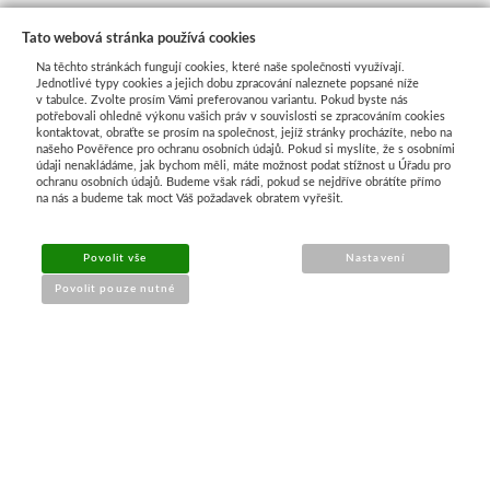
Tato webová stránka používá cookies
Na těchto stránkách fungují cookies, které naše společnosti využívají.
Jednotlivé typy cookies a jejich dobu zpracování naleznete popsané níže
v tabulce. Zvolte prosím Vámi preferovanou variantu. Pokud byste nás
potřebovali ohledně výkonu vašich práv v souvislosti se zpracováním cookies
kontaktovat, obraťte se prosím na společnost, jejíž stránky procházíte, nebo na
našeho Pověřence pro ochranu osobních údajů. Pokud si myslíte, že s osobními
Průvodce nákupem
údaji nenakládáme, jak bychom měli, máte možnost podat stížnost u Úřadu pro
ochranu osobních údajů. Budeme však rádi, pokud se nejdříve obrátíte přímo
na nás a budeme tak moct Váš požadavek obratem vyřešit.
UŽITEČNÉ INFORMACE
Povolit vše
Nastavení
➔
Jak nakupovat
Povolit pouze nutné
➔
Doprava a platba
➔
Obchodní podmínky
➔
Reklamace a vrácení
➔
Ochrana údajů (GDPR)