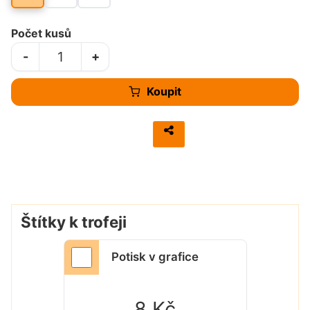
Počet kusů
-
+
Koupit
Štítky k trofeji
Potisk v grafice
8 Kč