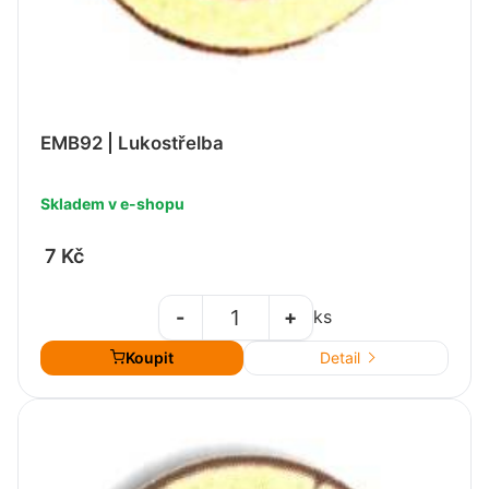
EMB92 | Lukostřelba
Skladem v e-shopu
7 Kč
-
+
ks
Koupit
Detail