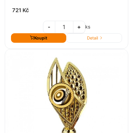
721 Kč
-
+
ks
Koupit
Detail