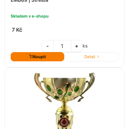
Skladem v e-shopu
7 Kč
-
+
ks
Koupit
Detail