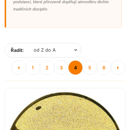
podstavci, které přirozeně doplňují atmosféru těchto
tradičních disciplín.
Řadit:
1
2
3
4
5
6