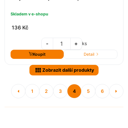
Skladem v e-shopu
136 Kč
-
+
ks
Koupit
Detail
Zobrazit další produkty
1
2
3
4
5
6