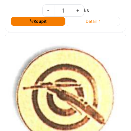
-
+
ks
Koupit
Detail