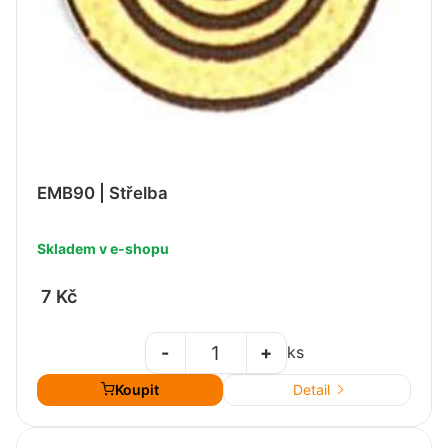
EMB90 | Střelba
Skladem v e-shopu
7 Kč
-
+
ks
Koupit
Detail