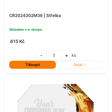
CR2024302M36 | Střelba
Skladem v e-shopu
615 Kč
-
+
ks
Koupit
Detail