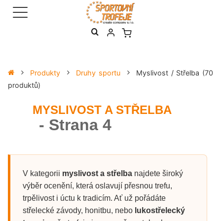
Produkty
Druhy sportu
Myslivost / Střelba
(70
produktů)
MYSLIVOST A STŘELBA
- Strana 4
V kategorii
myslivost a střelba
najdete široký
výběr ocenění, která oslavují přesnou trefu,
trpělivost i úctu k tradicím. Ať už pořádáte
střelecké závody, honitbu, nebo
lukostřelecký