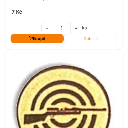
7 Kč
-
+
ks
Koupit
Detail