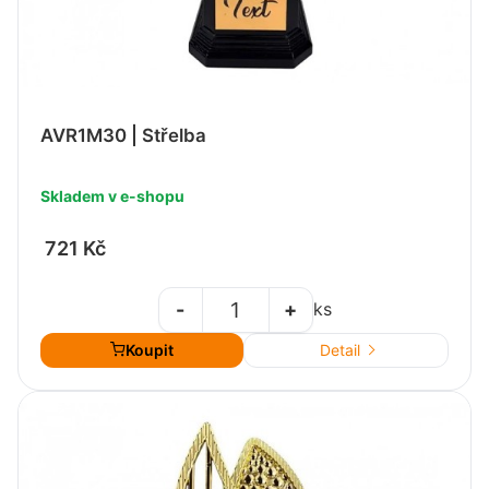
AVR1M30 | Střelba
Skladem v e-shopu
721 Kč
-
+
ks
Koupit
Detail