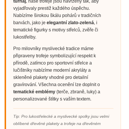
turnaj
, naše trofeje jsou navrženy tak, aby
vyjadřovaly prestiž každého úspěchu.
Nabízíme širokou škálu pohárů v tradičních
barvách, jako je
elegantní zlato-zelená
, i
tematické figurky s motivy střelců, zvěře či
lukostřelby.
Pro milovníky myslivecké tradice máme
připraveny trofeje symbolizující respekt k
přírodě, zatímco pro sportovní střelce a
lučištníky nabízíme moderní akryláty a
skleněné plakety vhodné pro detailní
gravírování. Všechna ocenění lze doplnit o
tematické emblémy
(terče, zbraně, luky) a
personalizované štítky s vaším textem.
Tip: Pro lukostřelecké a myslivecké spolky jsou velmi
oblíbené dřevěné plakety a trofeje na dřevěném