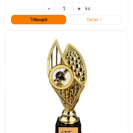
-
+
ks
Koupit
Detail