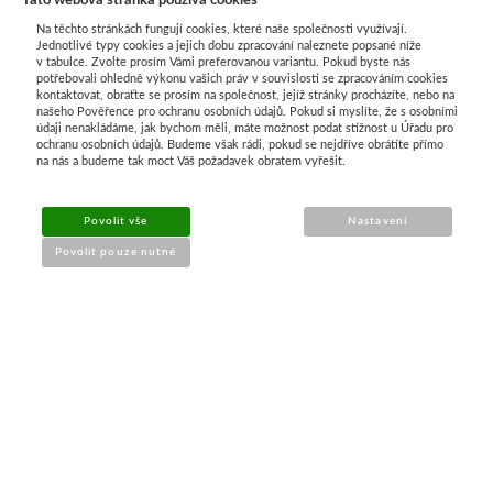
Tato webová stránka používá cookies
Na těchto stránkách fungují cookies, které naše společnosti využívají.
Jednotlivé typy cookies a jejich dobu zpracování naleznete popsané níže
v tabulce. Zvolte prosím Vámi preferovanou variantu. Pokud byste nás
potřebovali ohledně výkonu vašich práv v souvislosti se zpracováním cookies
kontaktovat, obraťte se prosím na společnost, jejíž stránky procházíte, nebo na
našeho Pověřence pro ochranu osobních údajů. Pokud si myslíte, že s osobními
Průvodce nákupem
údaji nenakládáme, jak bychom měli, máte možnost podat stížnost u Úřadu pro
ochranu osobních údajů. Budeme však rádi, pokud se nejdříve obrátíte přímo
na nás a budeme tak moct Váš požadavek obratem vyřešit.
UŽITEČNÉ INFORMACE
Povolit vše
Nastavení
➔
Jak nakupovat
Povolit pouze nutné
➔
Doprava a platba
➔
Obchodní podmínky
➔
Reklamace a vrácení
➔
Ochrana údajů (GDPR)
➔
Přístupnost webu