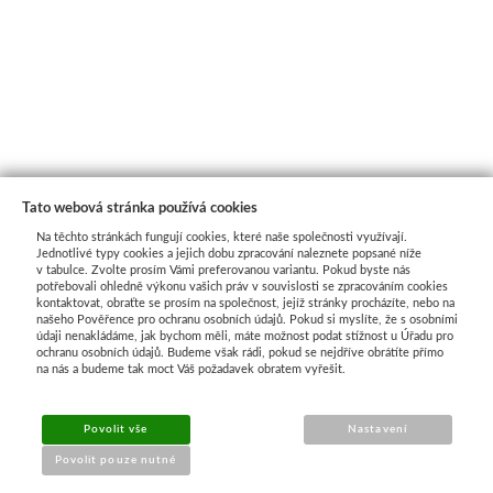
Tato webová stránka používá cookies
Na těchto stránkách fungují cookies, které naše společnosti využívají.
Jednotlivé typy cookies a jejich dobu zpracování naleznete popsané níže
v tabulce. Zvolte prosím Vámi preferovanou variantu. Pokud byste nás
potřebovali ohledně výkonu vašich práv v souvislosti se zpracováním cookies
kontaktovat, obraťte se prosím na společnost, jejíž stránky procházíte, nebo na
našeho Pověřence pro ochranu osobních údajů. Pokud si myslíte, že s osobními
Průvodce nákupem
údaji nenakládáme, jak bychom měli, máte možnost podat stížnost u Úřadu pro
ochranu osobních údajů. Budeme však rádi, pokud se nejdříve obrátíte přímo
na nás a budeme tak moct Váš požadavek obratem vyřešit.
UŽITEČNÉ INFORMACE
Povolit vše
Nastavení
➔
Jak nakupovat
Povolit pouze nutné
➔
Doprava a platba