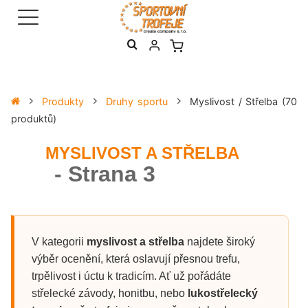
Produkty
Druhy sportu
Myslivost / Střelba
(70
produktů)
MYSLIVOST A STŘELBA
- Strana 3
V kategorii
myslivost a střelba
najdete široký
výběr ocenění, která oslavují přesnou trefu,
trpělivost i úctu k tradicím. Ať už pořádáte
střelecké závody, honitbu, nebo
lukostřelecký