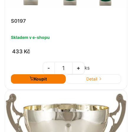
S0197
Skladem v e-shopu
433 Kč
-
+
ks
Koupit
Detail