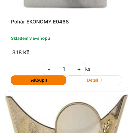
Pohár EKONOMY E0468
Skladem v e-shopu
318 Kč
-
+
ks
Koupit
Detail