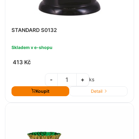
STANDARD S0132
Skladem v e-shopu
413 Kč
-
+
ks
Koupit
Detail