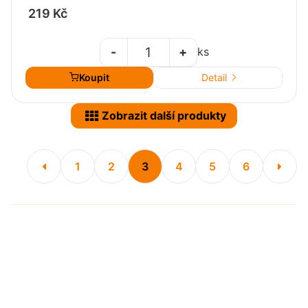
219 Kč
-
+
ks
Koupit
Detail
Zobrazit další produkty
1
2
3
4
5
6