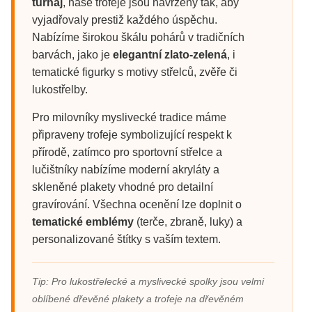
turnaj
, naše trofeje jsou navrženy tak, aby
vyjadřovaly prestiž každého úspěchu.
Nabízíme širokou škálu pohárů v tradičních
barvách, jako je
elegantní zlato-zelená
, i
tematické figurky s motivy střelců, zvěře či
lukostřelby.
Pro milovníky myslivecké tradice máme
připraveny trofeje symbolizující respekt k
přírodě, zatímco pro sportovní střelce a
lučištníky nabízíme moderní akryláty a
skleněné plakety vhodné pro detailní
gravírování. Všechna ocenění lze doplnit o
tematické emblémy
(terče, zbraně, luky) a
personalizované štítky s vaším textem.
Tip: Pro lukostřelecké a myslivecké spolky jsou velmi
oblíbené dřevěné plakety a trofeje na dřevěném