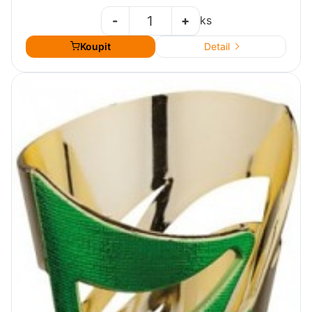
-
+
ks
Koupit
Detail