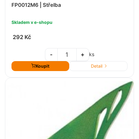
FP0012M6 | Střelba
Skladem v e-shopu
292 Kč
-
+
ks
Koupit
Detail