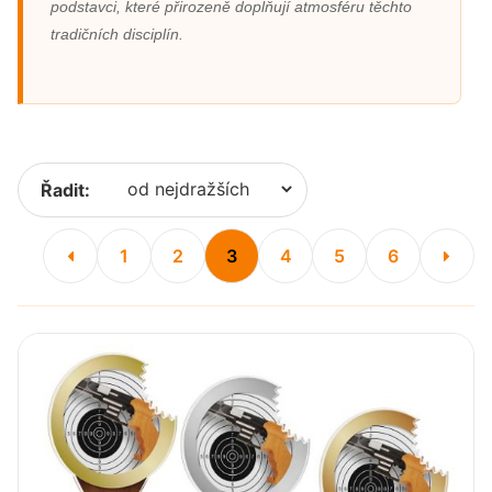
podstavci, které přirozeně doplňují atmosféru těchto
tradičních disciplín.
Řadit:
1
2
3
4
5
6