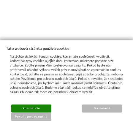
Tato webová stránka používá cookies
Na těchto stránkách fungují cookies, které naše společnosti využívají.
Jednotlivé typy cookies a jejich dobu zpracování naleznete popsané níže
v tabulce. Zvolte prosím Vámi preferovanou variantu. Pokud byste nás
potřebovali ohledně výkonu vašich práv v souvislosti se zpracováním cookies
kontaktovat, obraťte se prosím na společnost, jejíž stránky procházíte, nebo na
našeho Pověřence pro ochranu osobních údajů. Pokud si myslíte, že s osobními
Průvodce nákupem
údaji nenakládáme, jak bychom měli, máte možnost podat stížnost u Úřadu pro
ochranu osobních údajů. Budeme však rádi, pokud se nejdříve obrátíte přímo
na nás a budeme tak moct Váš požadavek obratem vyřešit.
UŽITEČNÉ INFORMACE
Povolit vše
Nastavení
➔
Jak nakupovat
Povolit pouze nutné
➔
Doprava a platba