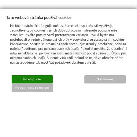
Tato webová stránka používá cookies
Na těchto stránkách fungují cookies, které naše společnosti využívají.
Jednotlivé typy cookies a jejich dobu zpracování naleznete popsané níže
v tabulce. Zvolte prosím Vámi preferovanou variantu. Pokud byste nás
potřebovali ohledně výkonu vašich práv v souvislosti se zpracováním cookies
kontaktovat, obraťte se prosím na společnost, jejíž stránky procházíte, nebo na
našeho Pověřence pro ochranu osobních údajů. Pokud si myslíte, že s osobními
Průvodce nákupem
údaji nenakládáme, jak bychom měli, máte možnost podat stížnost u Úřadu pro
ochranu osobních údajů. Budeme však rádi, pokud se nejdříve obrátíte přímo
na nás a budeme tak moct Váš požadavek obratem vyřešit.
UŽITEČNÉ INFORMACE
Povolit vše
Nastavení
➔
Jak nakupovat
Povolit pouze nutné
➔
Doprava a platba
➔
Obchodní podmínky
➔
Reklamace a vrácení