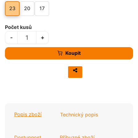
23
20
17
Počet kusů
-
+
Koupit
Popis zboží
Technický popis
Dostupnost
Příbuzné zboží