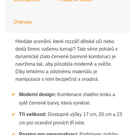
Diskuse
Hledáte ocenění, které rozzáří dětské oči nebo
dodá šmrnc vašemu turnaji? Tato série pohárů v
dynamické zlato-červené barevné kombinaci je
navržena tak, aby působila moderně a svěže.
Díky lehkému a odolnému materiálu je
manipulace s nimi bezpečná a snadná.
✔
Moderní design:
Kombinace zlatého lesku a
syté červené barvy, která vynikne.
✔
Tři velikosti:
Dostupné výšky 17 cm, 20 cm a 23
cm pro ocenění prvních tří míst.
✔
Prostor pro personalizaci:
Podstavec poháru