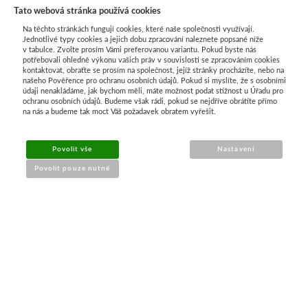
Tato webová stránka používá cookies
Na těchto stránkách fungují cookies, které naše společnosti využívají.
Jednotlivé typy cookies a jejich dobu zpracování naleznete popsané níže
v tabulce. Zvolte prosím Vámi preferovanou variantu. Pokud byste nás
potřebovali ohledně výkonu vašich práv v souvislosti se zpracováním cookies
kontaktovat, obraťte se prosím na společnost, jejíž stránky procházíte, nebo na
našeho Pověřence pro ochranu osobních údajů. Pokud si myslíte, že s osobními
Průvodce nákupem
údaji nenakládáme, jak bychom měli, máte možnost podat stížnost u Úřadu pro
ochranu osobních údajů. Budeme však rádi, pokud se nejdříve obrátíte přímo
na nás a budeme tak moct Váš požadavek obratem vyřešit.
UŽITEČNÉ INFORMACE
Povolit vše
Nastavení
➔
Jak nakupovat
Povolit pouze nutné
➔
Doprava a platba
➔
Obchodní podmínky
➔
Reklamace a vrácení
➔
Ochrana údajů (GDPR)