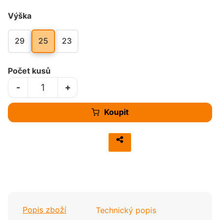
Výška
29
25
23
Počet kusů
-
+
Koupit
Popis zboží
Technický popis