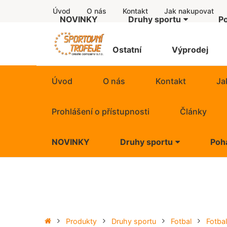
Úvod
O nás
Kontakt
Jak nakupovat
NOVINKY
Druhy sportu
P
Další motivy
Štítky
Ostatní
Výprodej
Americký fotbal
Úvod
O nás
Kontakt
Ja
Atletika
Prohlášení o přístupnosti
Články
Badminton
NOVINKY
Druhy sportu
Poh
Baseball
Další motivy
Basketbal
Americký fotbal
Běh
Atletika
Produkty
Druhy sportu
Fotbal
Fotba
Billiard