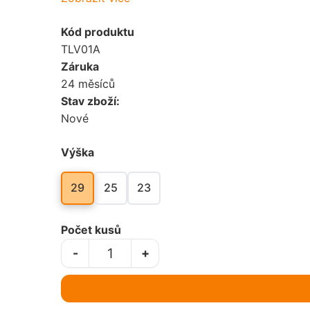
Jezdectví
Kód produktu
Myslivost / Střelba
TLV01A
Karty
Záruka
Nohejbal
24 měsíců
Kynologie
Stav zboží:
Rugby
Nové
Lyžování
Rybaření
Výška
Motorsport
Stolní tenis
29
25
23
Myslivost / Střelba
Šachy
Počet kusů
Nohejbal
Šipky
-
+
Rugby
Tanec
Rybaření