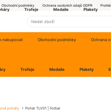
Obchodní podmínky
Ochrana osobních údajů GDPR
Prohlá
oháry
Trofeje
Medaile
Plakety
k nakupovat
Obchodní podmínky
Ochrana o
áry
Trofeje
Medaile
Plakety
lové poháry
Pohár TLV01 | Fotbal