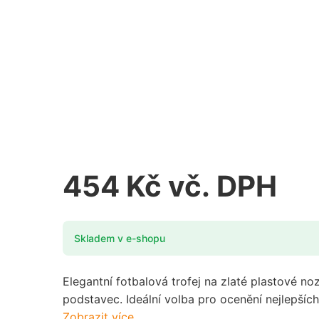
Fotbal
Gymnastika
Fotbalové poháry
Hasiči
Fotbalové medaile
Házená
Futsal
Hokej
Golf
454 Kč vč. DPH
Jezdectví
Gymnastika
Karty
Skladem v e-shopu
Hasiči
Kynologie
Házená
Elegantní fotbalová trofej na zlaté plastové 
Lyžování
podstavec. Ideální volba pro ocenění nejlepších
Hokej
Zobrazit více
Motorsport