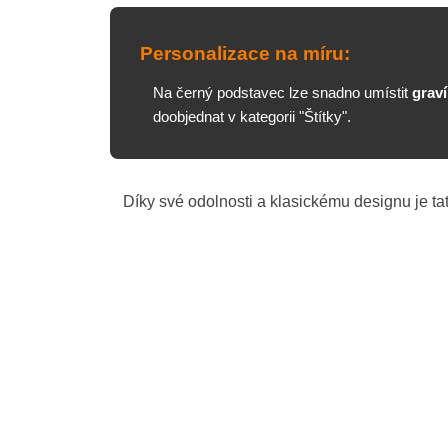
Zima / Vánoce
Personalizace na míru:
Na černý podstavec lze snadno umístit
graví
Univerzální
doobjednat v kategorii "Štítky".
Díky své odolnosti a klasickému designu je tat