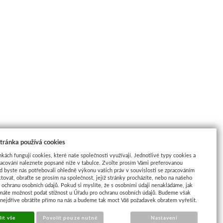
tránka používá cookies
nkách fungují cookies, které naše společnosti využívají. Jednotlivé typy cookies a
racování naleznete popsané níže v tabulce. Zvolte prosím Vámi preferovanou
d byste nás potřebovali ohledně výkonu vašich práv v souvislosti se zpracováním
tovat, obraťte se prosím na společnost, jejíž stránky procházíte, nebo na našeho
ochranu osobních údajů. Pokud si myslíte, že s osobními údaji nenakládáme, jak
máte možnost podat stížnost u Úřadu pro ochranu osobních údajů. Budeme však
 nejdříve obrátíte přímo na nás a budeme tak moct Váš požadavek obratem vyřešit.
it vše
Povolit pouze nutné
Nastavení