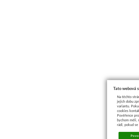
Tato webová s
Na těchto strá
jejich dobu zp
variantu. Poku
cookies kontak
Pověřence pro 
bychom měli, 
rádi, pokud se
Povol