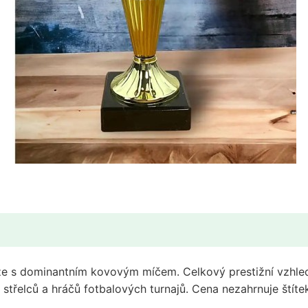
noze s dominantním kovovým míčem. Celkový prestižní vzhle
 střelců a hráčů fotbalových turnajů. Cena nezahrnuje štíte