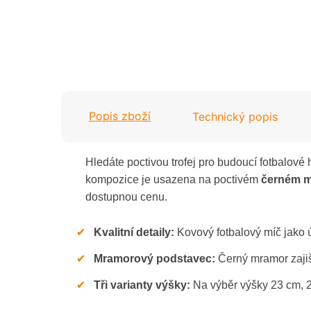
Tenis
Stolní tenis
Volejbal
Šachy
Valentýn
Šipky
Jaro / Velikonoce
Popis zboží
Technický popis
Tanec
Podzim / Halloween
Hledáte poctivou trofej pro budoucí fotbalov
Tenis
Zima / Vánoce
kompozice je usazena na poctivém
černém m
dostupnou cenu.
Volejbal
Univerzální
✔
Kvalitní detaily:
Kovový fotbalový míč jako ú
Valentýn
✔
Mramorový podstavec:
Černý mramor zajišť
Jaro / Velikonoce
✔
Tři varianty výšky:
Na výběr výšky 23 cm, 2
Podzim / Halloween