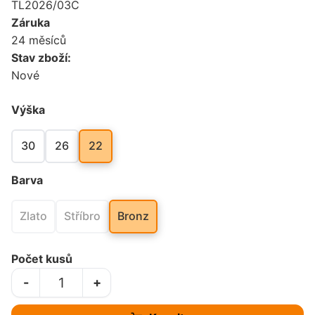
TL2026/03C
Záruka
24 měsíců
Stav zboží:
Nové
Výška
30
26
22
Barva
Zlato
Stříbro
Bronz
Počet kusů
-
+