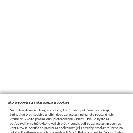
Tato webová stránka používá cookies
Na těchto stránkách fungují cookies, které naše společnosti využívají.
Jednotlivé typy cookies a jejich dobu zpracování naleznete popsané níže
v tabulce. Zvolte prosím Vámi preferovanou variantu. Pokud byste nás
potřebovali ohledně výkonu vašich práv v souvislosti se zpracováním cookies
kontaktovat, obraťte se prosím na společnost, jejíž stránky procházíte, nebo na
našeho Pověřence pro ochranu osobních údajů. Pokud si myslíte, že s osobními