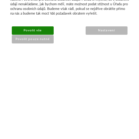
Průvodce nákupem
údaji nenakládáme, jak bychom měli, máte možnost podat stížnost u Úřadu pro
ochranu osobních údajů. Budeme však rádi, pokud se nejdříve obrátíte přímo
na nás a budeme tak moct Váš požadavek obratem vyřešit.
UŽITEČNÉ INFORMACE
Povolit vše
Nastavení
➔
Jak nakupovat
Povolit pouze nutné
➔
Doprava a platba
➔
Obchodní podmínky
➔
Reklamace a vrácení
➔
Ochrana údajů (GDPR)
➔
Přístupnost webu
Kontakt a prodejna