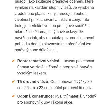
působí jako skutečně prémiové ocenění, které
vynikne na každém stupni vítězů. Je vyrobena
z odolného plastu, který zaručuje dlouhou
životnost při zachování atraktivní ceny. Tato
trofej je perfektní volbou pro ligové soutěže,
mládežnické turnaje i týmové oslavy. Je
navržena tak, aby upoutala pozornost na první
pohled a dodala slavnostnímu předávání ten
správný punc důležitosti.
✔
Reprezentativní vzhled:
Luxusní povrchová
úprava ve zlaté, stříbrné a bronzové barvě s
vysokým leskem.
✔
Tři úrovně vítězů:
Odstupňované výšky 30
cm, 26 cm a 22 cm ideální pro první tři místa.
✔
Odolná konstrukce:
Kvalitní materiál vhodný
pro sportovní kluby i školní akce.