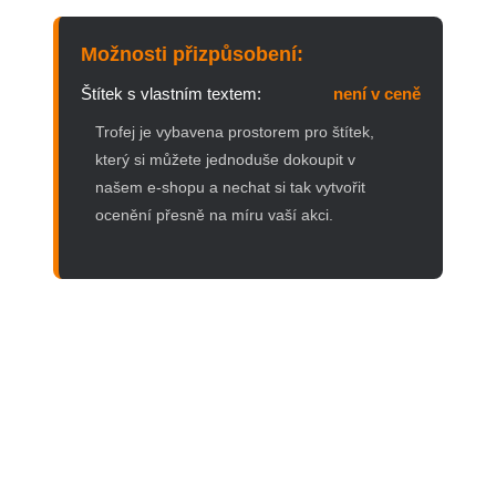
Možnosti přizpůsobení:
Štítek s vlastním textem:
není v ceně
Trofej je vybavena prostorem pro štítek,
který si můžete jednoduše dokoupit v
našem e-shopu a nechat si tak vytvořit
ocenění přesně na míru vaší akci.