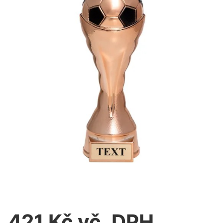
421 Kč vč. DPH