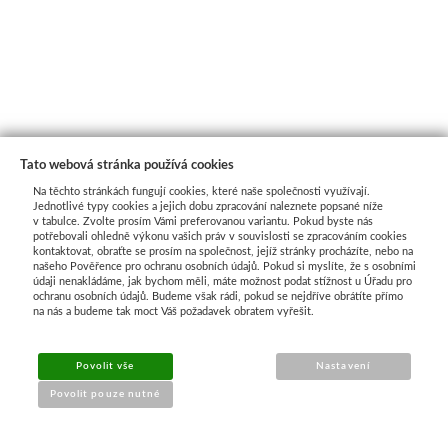
Tato webová stránka používá cookies
Na těchto stránkách fungují cookies, které naše společnosti využívají.
Jednotlivé typy cookies a jejich dobu zpracování naleznete popsané níže
v tabulce. Zvolte prosím Vámi preferovanou variantu. Pokud byste nás
potřebovali ohledně výkonu vašich práv v souvislosti se zpracováním cookies
kontaktovat, obraťte se prosím na společnost, jejíž stránky procházíte, nebo na
našeho Pověřence pro ochranu osobních údajů. Pokud si myslíte, že s osobními
Průvodce nákupem
údaji nenakládáme, jak bychom měli, máte možnost podat stížnost u Úřadu pro
ochranu osobních údajů. Budeme však rádi, pokud se nejdříve obrátíte přímo
na nás a budeme tak moct Váš požadavek obratem vyřešit.
UŽITEČNÉ INFORMACE
Povolit vše
Nastavení
➔
Jak nakupovat
Povolit pouze nutné
➔
Doprava a platba