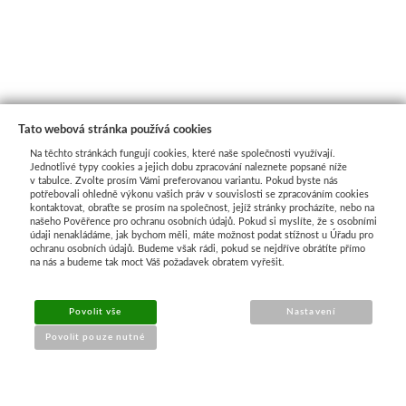
Tato webová stránka používá cookies
Na těchto stránkách fungují cookies, které naše společnosti využívají.
Jednotlivé typy cookies a jejich dobu zpracování naleznete popsané níže
v tabulce. Zvolte prosím Vámi preferovanou variantu. Pokud byste nás
potřebovali ohledně výkonu vašich práv v souvislosti se zpracováním cookies
kontaktovat, obraťte se prosím na společnost, jejíž stránky procházíte, nebo na
našeho Pověřence pro ochranu osobních údajů. Pokud si myslíte, že s osobními
Průvodce nákupem
údaji nenakládáme, jak bychom měli, máte možnost podat stížnost u Úřadu pro
ochranu osobních údajů. Budeme však rádi, pokud se nejdříve obrátíte přímo
na nás a budeme tak moct Váš požadavek obratem vyřešit.
UŽITEČNÉ INFORMACE
Povolit vše
Nastavení
➔
Jak nakupovat
Povolit pouze nutné
➔
Doprava a platba
➔
Obchodní podmínky