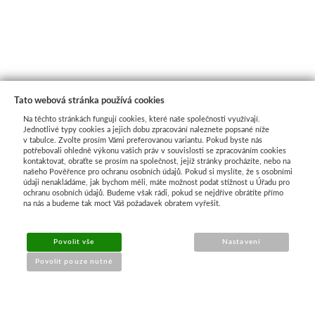
Tato webová stránka používá cookies
Na těchto stránkách fungují cookies, které naše společnosti využívají.
Jednotlivé typy cookies a jejich dobu zpracování naleznete popsané níže
v tabulce. Zvolte prosím Vámi preferovanou variantu. Pokud byste nás
potřebovali ohledně výkonu vašich práv v souvislosti se zpracováním cookies
kontaktovat, obraťte se prosím na společnost, jejíž stránky procházíte, nebo na
našeho Pověřence pro ochranu osobních údajů. Pokud si myslíte, že s osobními
Průvodce nákupem
údaji nenakládáme, jak bychom měli, máte možnost podat stížnost u Úřadu pro
ochranu osobních údajů. Budeme však rádi, pokud se nejdříve obrátíte přímo
na nás a budeme tak moct Váš požadavek obratem vyřešit.
UŽITEČNÉ INFORMACE
Povolit vše
Nastavení
➔
Jak nakupovat
Povolit pouze nutné
➔
Doprava a platba
➔
Obchodní podmínky