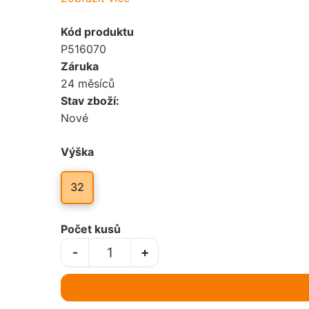
Golf
Kód produktu
Jezdectví
P516070
Gymnastika
Záruka
Karty
24 měsíců
Hasiči
Stav zboží:
Kynologie
Nové
Házená
Lyžování
Výška
Hokej
Motorsport
32
Jezdectví
Myslivost / Střelba
Počet kusů
Karty
Nohejbal
-
+
Kynologie
Rugby
Lyžování