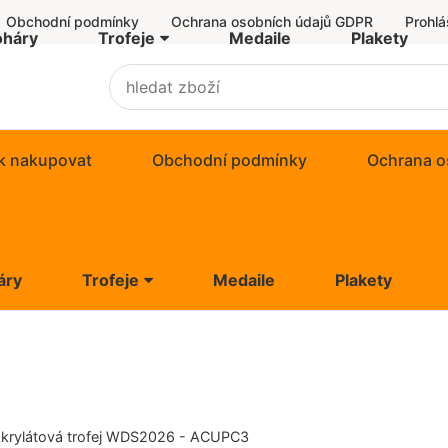
Obchodní podmínky
Ochrana osobních údajů GDPR
Prohlá
oháry
Trofeje
Medaile
Plakety
Akrylátové trofeje
ACBT
k nakupovat
Obchodní podmínky
Ochrana o
ACER2017
ACL2100
áry
Trofeje
Medaile
Plakety
ACLG0108
Akrylátové trofeje
ACUPCG
ACBT
ACUPCSMINI
ACER2017
krylátová trofej WDS2026 - ACUPC3
ACUPGOLD