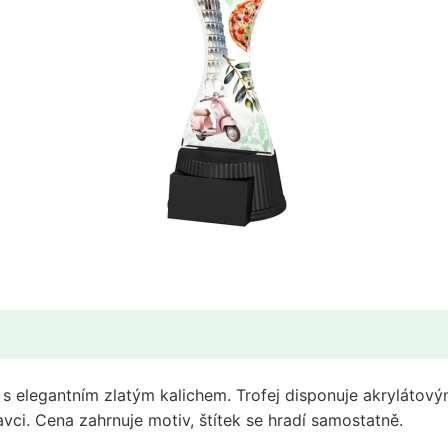
ACUTN001
AYR1
ACZ
C2026
APLA
CAS
AWF
CBCUS
AY1
FA200
AYR1
FA210
C2026
GL1
CAS
 elegantním zlatým kalichem. Trofej disponuje akrylátov
HLAC01G
vci. Cena zahrnuje motiv, štítek se hradí samostatně.
CBCUS
HLAC2