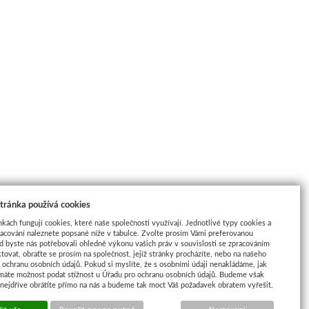
tránka používá cookies
nkách fungují cookies, které naše společnosti využívají. Jednotlivé typy cookies a
racování naleznete popsané níže v tabulce. Zvolte prosím Vámi preferovanou
d byste nás potřebovali ohledně výkonu vašich práv v souvislosti se zpracováním
tovat, obraťte se prosím na společnost, jejíž stránky procházíte, nebo na našeho
ochranu osobních údajů. Pokud si myslíte, že s osobními údaji nenakládáme, jak
máte možnost podat stížnost u Úřadu pro ochranu osobních údajů. Budeme však
 nejdříve obrátíte přímo na nás a budeme tak moct Váš požadavek obratem vyřešit.