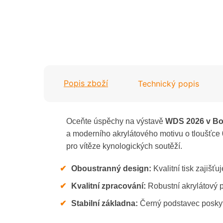
Rybaření
Motorsport
Stolní tenis
Myslivost / Střelba
Šachy
Nohejbal
Šipky
Popis zboží
Technický popis
Rugby
Tanec
Rybaření
Oceňte úspěchy na výstavě
WDS 2026 v Bo
Tenis
a moderního akrylátového motivu o tloušťce
Stolní tenis
pro vítěze kynologických soutěží.
Volejbal
✔
Oboustranný design:
Kvalitní tisk zajišťu
Šachy
Valentýn
✔
Kvalitní zpracování:
Robustní akrylátový p
Šipky
Jaro / Velikonoce
✔
Stabilní základna:
Černý podstavec poskytuj
Tanec