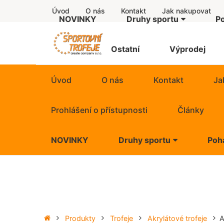
Úvod
O nás
Kontakt
Jak nakupovat
NOVINKY
Druhy sportu
P
Další motivy
Štítky
Ostatní
Výprodej
Čísla
Úvod
O nás
Kontakt
Ja
Dětské
Prohlášení o přístupnosti
Články
Divadlo
NOVINKY
Druhy sportu
Poh
Hudba
Další motivy
Quiz
Čísla
Vaření guláše
Dětské
Produkty
Trofeje
Akrylátové trofeje
A
WDS 2026 Bologna