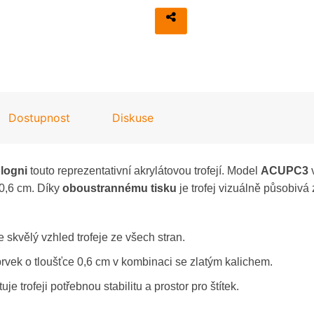
Kovové trofeje
Laserové gravírování trofejí
Potisk trofejí
Dostupnost
Diskuse
logni
touto reprezentativní akrylátovou trofejí. Model
ACUPC3
v
 0,6 cm. Díky
oboustrannému tisku
je trofej vizuálně působivá 
je skvělý vzhled trofeje ze všech stran.
rvek o tloušťce 0,6 cm v kombinaci se zlatým kalichem.
e trofeji potřebnou stabilitu a prostor pro štítek.