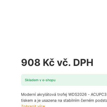
Basketbal
Cyklistika
Běh
Florbal
Billiard
Fotbal
Bojová umění
Futsal
Bowling
908 Kč vč. DPH
Golf
Cyklistika
Gymnastika
Skladem v e-shopu
Florbal
Hasiči
Fotbal
Moderní akrylátová trofej WDS2026 - ACUPC3 s
Házená
tiskem a je usazena na stabilním černém podsta
Futsal
Zobrazit více
Hokej