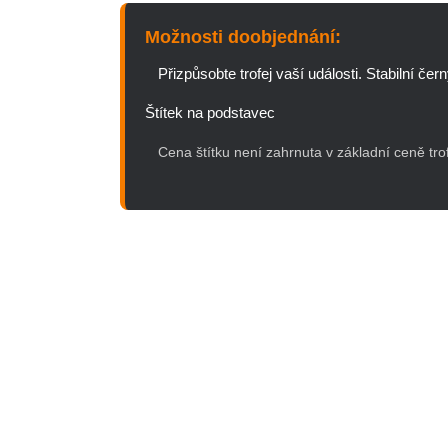
Podzim / Halloween
Možnosti doobjednání:
Tenis
Zima / Vánoce
Přizpůsobte trofej vaší události. Stabilní če
Volejbal
Univerzální
Štítek na podstavec
Valentýn
Cena štítku není zahrnuta v základní ceně trof
Jaro / Velikonoce
Podzim / Halloween
Zima / Vánoce
Univerzální