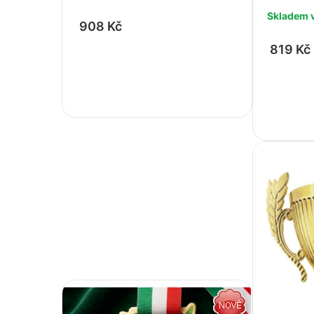
Podzim / Halloween
Skladem 
908 Kč
Tenis
Zima / Vánoce
819 Kč
Volejbal
-
+
Univerzální
-
Valentýn
Jaro / Velikonoce
Podzim / Halloween
Zima / Vánoce
Univerzální