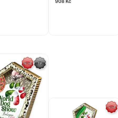
908 Kč
+
-
+