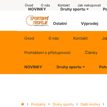
Úvod
O nás
Kontakt
Jak nakupovat
NOVINKY
Druhy sportu
P
Další motivy
Štítky
Ostatní
Výprodej
Čísla
Úvod
O nás
Kontakt
Ja
Dětské
Prohlášení o přístupnosti
Články
Divadlo
NOVINKY
Druhy sportu
Poh
Hudba
Další motivy
Quiz
Čísla
Vaření guláše
Dětské
Produkty
Druhy sportu
Další motivy
WDS 2026 Bologna