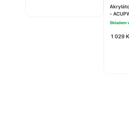
Akrylát
- ACUPW
Skladem 
1 029 
-