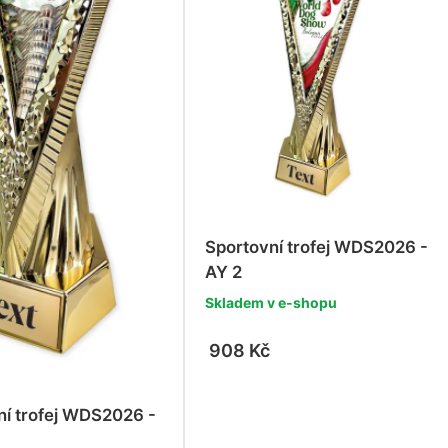
Sportovní trofej WDS2026 -
AY 2
Skladem v e-shopu
908 Kč
ní trofej WDS2026 -
-
+