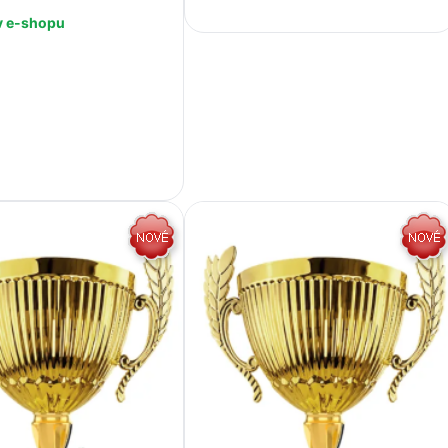
v e-shopu
+