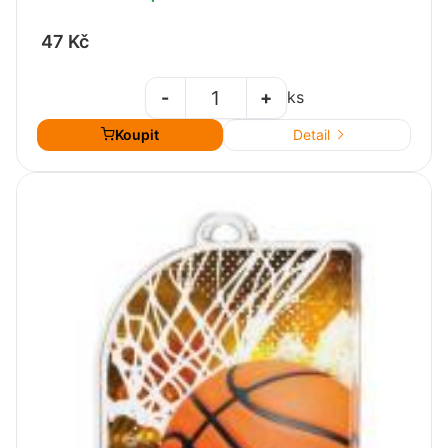
47 Kč
-
+
ks
Koupit
Detail