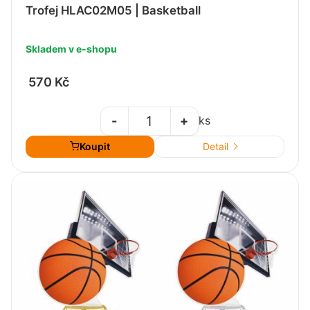
Trofej HLAC02M05 | Basketball
Skladem v e-shopu
570 Kč
-
+
ks
Koupit
Detail