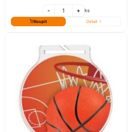
-
+
ks
Koupit
Detail