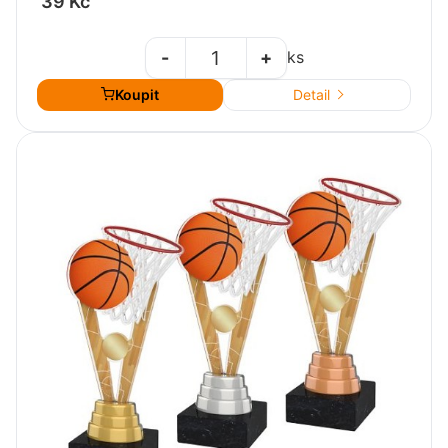
39 Kč
-
+
ks
Koupit
Detail