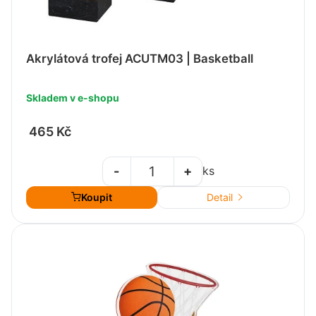
Akrylátová trofej ACUTM03 | Basketball
Skladem v e-shopu
465 Kč
-
+
ks
Koupit
Detail