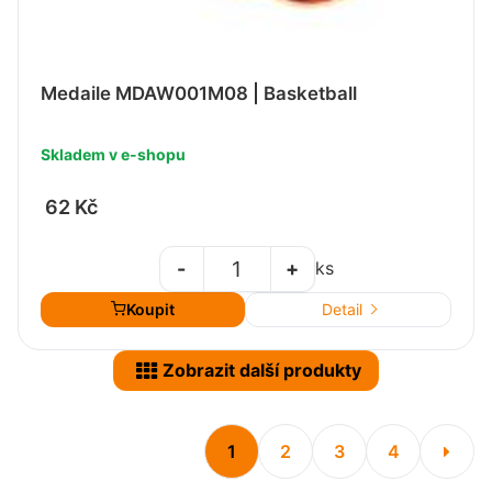
Medaile MDAW001M08 | Basketball
Skladem v e-shopu
62 Kč
-
+
ks
Koupit
Detail
Zobrazit další produkty
1
2
3
4