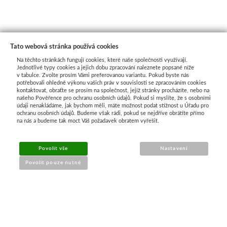
Tato webová stránka používá cookies
Na těchto stránkách fungují cookies, které naše společnosti využívají.
Jednotlivé typy cookies a jejich dobu zpracování naleznete popsané níže
v tabulce. Zvolte prosím Vámi preferovanou variantu. Pokud byste nás
potřebovali ohledně výkonu vašich práv v souvislosti se zpracováním cookies
kontaktovat, obraťte se prosím na společnost, jejíž stránky procházíte, nebo na
našeho Pověřence pro ochranu osobních údajů. Pokud si myslíte, že s osobními
Průvodce nákupem
údaji nenakládáme, jak bychom měli, máte možnost podat stížnost u Úřadu pro
ochranu osobních údajů. Budeme však rádi, pokud se nejdříve obrátíte přímo
na nás a budeme tak moct Váš požadavek obratem vyřešit.
UŽITEČNÉ INFORMACE
Povolit vše
Nastavení
➔
Jak nakupovat
Povolit pouze nutné
➔
Doprava a platba
➔
Obchodní podmínky
➔
Reklamace a vrácení