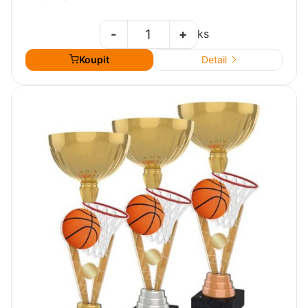
-
+
ks
Koupit
Detail