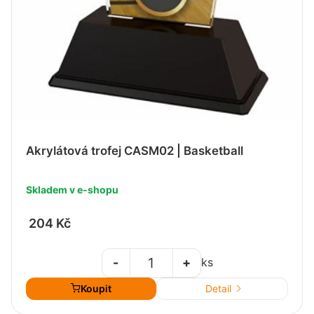
Akrylátová trofej CASM02 | Basketball
Skladem v e-shopu
204 Kč
-
+
ks
Koupit
Detail