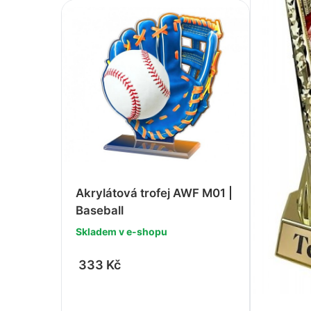
Akrylátová trofej AWF M01 |
Baseball
Skladem v e-shopu
333 Kč
-
+