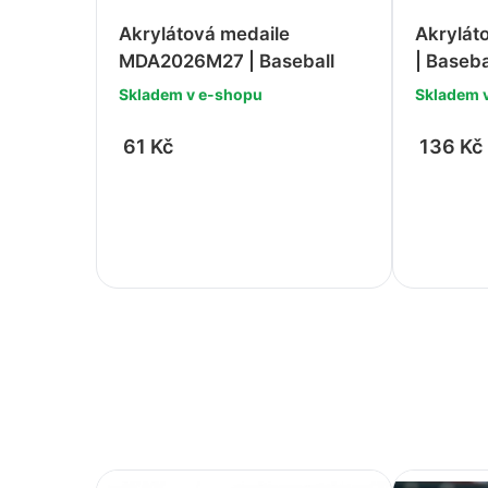
Akrylátová medaile
Akrylát
Fotbal
Házená
MDA2026M27 | Baseball
| Baseba
Skladem v e-shopu
Skladem 
Futsal
Hokej
61 Kč
136 Kč
Golf
Jezdectví
Gymnastika
Karty
-
+
-
Hasiči
Kynologie
Házená
Lyžování
Hokej
Motorsport
Jezdectví
Myslivost / Střelba
Karty
Nohejbal