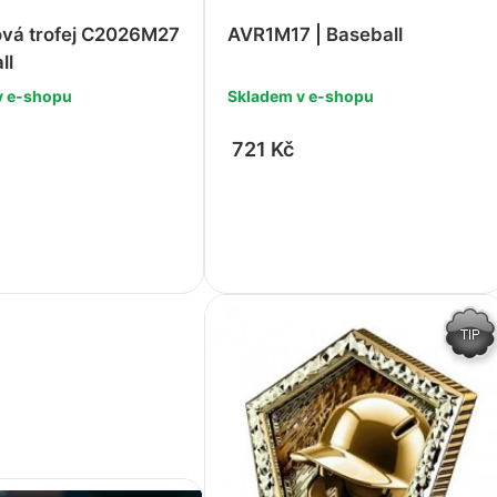
ová trofej C2026M27
AVR1M17 | Baseball
ll
v e-shopu
Skladem v e-shopu
721 Kč
+
-
+