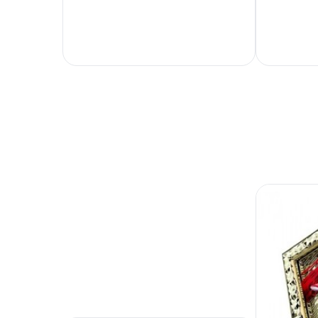
Valentýn
-
+
-
Šipky
Jaro / Velikonoce
Tanec
Podzim / Halloween
Tenis
Zima / Vánoce
Volejbal
Univerzální
Valentýn
Jaro / Velikonoce
Podzim / Halloween
Zima / Vánoce
Univerzální