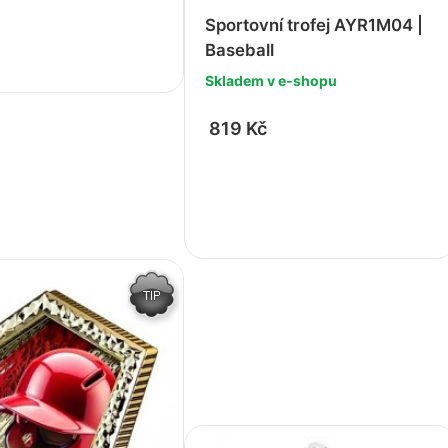
Sportovní trofej AYR1M04 |
+
Baseball
Skladem v e-shopu
819 Kč
-
+