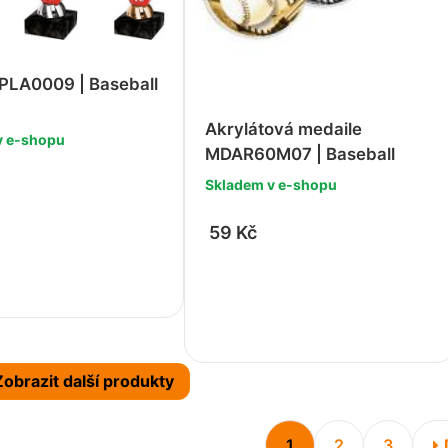
 PLA0009 | Baseball
Akrylátová medaile
v e-shopu
MDAR60M07 | Baseball
Skladem v e-shopu
59 Kč
+
-
+
Zobrazit další produkty
1
2
3