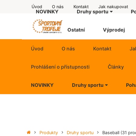
Úvod
O nás
Kontakt
Jak nakupovat
NOVINKY
Druhy sportu
P
Další motivy
Štítky
Ostatní
Výprodej
Americký fotbal
Úvod
O nás
Kontakt
Ja
Atletika
Prohlášení o přístupnosti
Články
Badminton
NOVINKY
Druhy sportu
Poh
Baseball
Další motivy
Basketbal
Americký fotbal
Běh
Atletika
Produkty
Druhy sportu
Baseball
(31 pro
Billiard