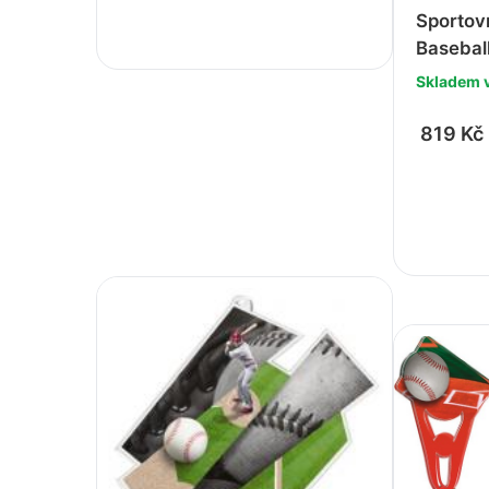
Sportovn
Basebal
Skladem 
819 Kč
-