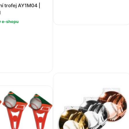
í trofej AY1M04 |
-
+
l
v e-shopu
+